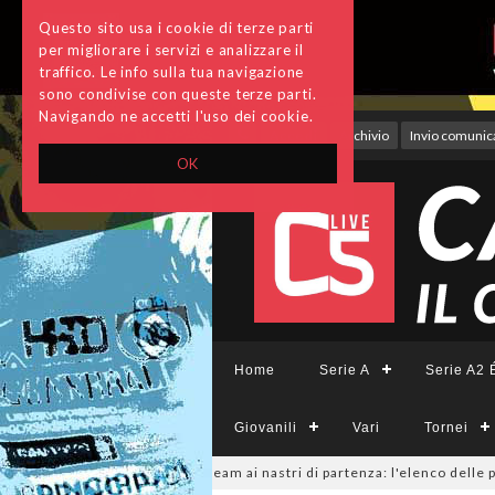
Questo sito usa i cookie di terze parti
per migliorare i servizi e analizzare il
traffico. Le info sulla tua navigazione
sono condivise con queste terze parti.
Navigando ne accetti l'uso dei cookie.
Accedi
Archivio
Invio comunica
OK
Home
Serie A
Serie A2 É
Giovanili
Vari
Tornei
CFemminile, sono 14 i team ai nastri di partenza: l'elenco delle partecipa