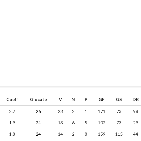
Coeff
Giocate
V
N
P
GF
GS
DR
2.7
26
23
2
1
171
73
98
1.9
24
13
6
5
102
73
29
1.8
24
14
2
8
159
115
44