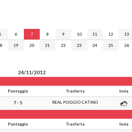
5
6
7
8
9
10
11
12
13
18
19
20
21
22
23
24
25
26
24/11/2012
Punteggio
Trasferta
Invia
REAL POGGIO CATINO
7 - 5
Punteggio
Trasferta
Invia