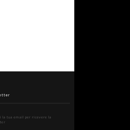
etter
i la tua email per ricevere la
ter