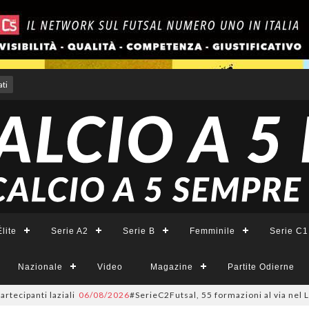
ti
lite
Serie A2
Serie B
Femminile
Serie C1
Nazionale
Video
Magazine
Partite Odierne
nti laziali
06/08/2026
#SerieC2Futsal, 55 formazioni al via nel Lazio: la