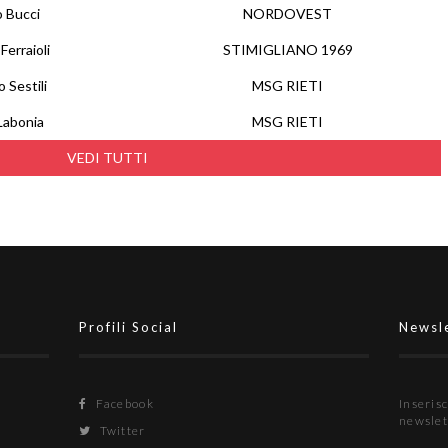
 Bucci
NORDOVEST
Ferraioli
STIMIGLIANO 1969
 Sestili
MSG RIETI
Labonia
MSG RIETI
VEDI TUTTI
Profili Social
Newsl
Facebook
Inserisc
newslet
Twitter