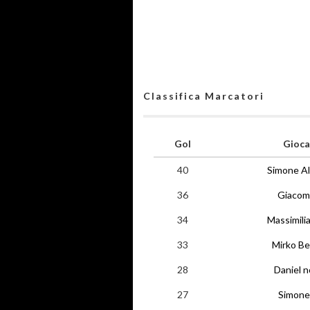
Classifica Marcatori
Gol
Gioca
40
Simone Al
36
Giacomo
34
Massimili
33
Mirko Be
28
Daniel 
27
Simone 