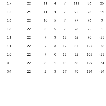
1.7
22
11
4
7
111
86
25
1.5
24
11
4
9
92
78
14
1.6
22
10
5
7
99
96
3
1.3
22
8
5
9
73
72
1
1.1
22
7
3
12
62
90
-28
1.1
22
7
3
12
84
127
-43
1.0
22
7
0
15
82
105
-23
0.5
22
3
1
18
68
129
-61
0.4
22
2
3
17
70
134
-64