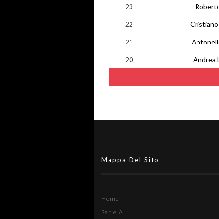
23
Roberto
22
Cristiano 
21
Antonello
20
Andrea 
Mappa Del Sito
Home
Serie A