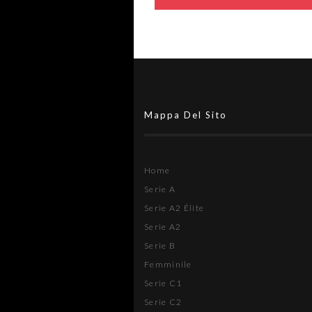
Mappa Del Sito
Home
Serie A
Serie A2 Élite
Serie A2
Serie B
Femminile
Serie C1
Serie C2