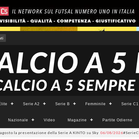
ti
lite
Serie A2
Serie B
Femminile
Serie C1
Nazionale
Video
Magazine
Partite Odierne
o la presentazione della Serie A KINTO su Sky
06/08/2026
#SerieCFemminil