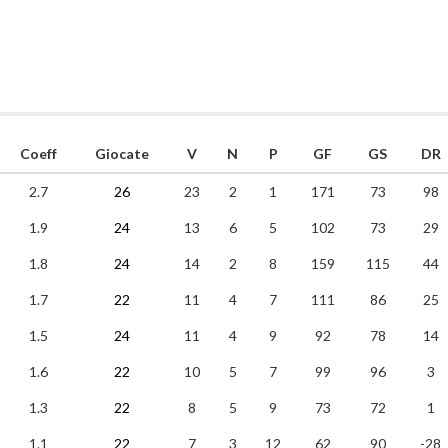
Coeff
Giocate
V
N
P
GF
GS
DR
2.7
26
23
2
1
171
73
98
1.9
24
13
6
5
102
73
29
1.8
24
14
2
8
159
115
44
1.7
22
11
4
7
111
86
25
1.5
24
11
4
9
92
78
14
1.6
22
10
5
7
99
96
3
1.3
22
8
5
9
73
72
1
1.1
22
7
3
12
62
90
-28