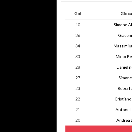
Gol
Gioca
40
Simone Al
36
Giacomo
34
Massimili
33
Mirko Be
28
Daniel 
27
Simone 
23
Roberto
22
Cristiano 
21
Antonello
20
Andrea 