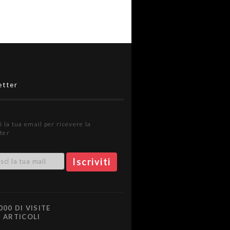
etter
i la tua email per ricevere la
ter
000 DI VISITE
0 ARTICOLI