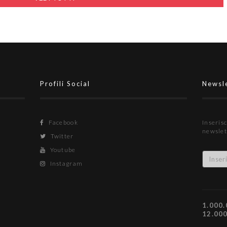
Profili Social
Newsl
Facebook
Inserisc
newslet
Twitter
Youtube
Instagram
1.000.
12.00