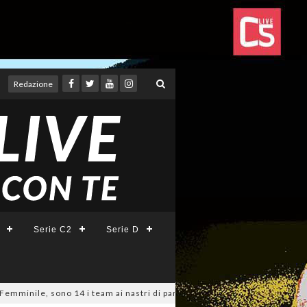
Redazione
Serie C2
Serie D
e, sono 14 i team ai nastri di partenza: l'elenco delle partecipanti lazi