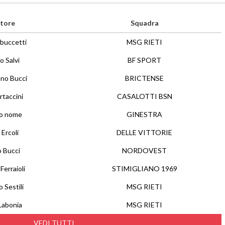
tore
Squadra
buccetti
MSG RIETI
 Salvi
BF SPORT
ano Bucci
BRICTENSE
rtaccini
CASALOTTI BSN
no nome
GINESTRA
Ercoli
DELLE VITTORIE
 Bucci
NORDOVEST
Ferraioli
STIMIGLIANO 1969
 Sestili
MSG RIETI
Labonia
MSG RIETI
VEDI TUTTI