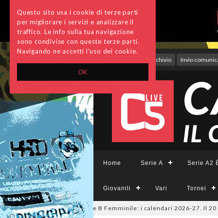
Questo sito usa i cookie di terze parti
per migliorare i servizi e analizzare il
traffico. Le info sulla tua navigazione
sono condivise con queste terze parti.
Navigando ne accetti l'uso dei cookie.
Accedi
Archivio
Invio comunica
OK
Home
Serie A
Serie A2 É
Giovanili
Vari
Tornei
 A Tesys, A2 Élite, A2, B e B Femminile: i calendari 2026-27. Il 20 agost