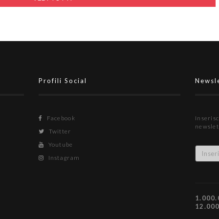
Profili Social
Newsl
Facebook
Inserisc
newslet
Twitter
Youtube
Instagram
1.000.
12.00