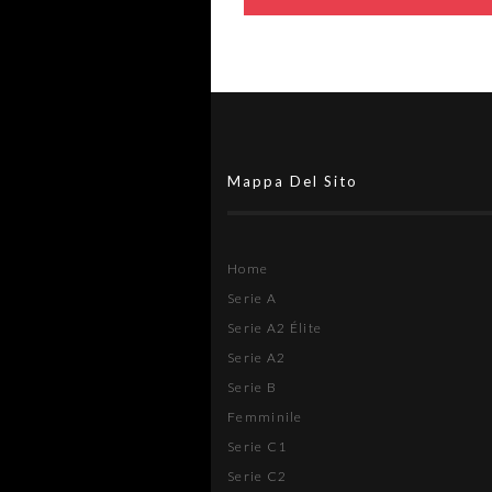
Mappa Del Sito
Home
Serie A
Serie A2 Élite
Serie A2
Serie B
Femminile
Serie C1
Serie C2