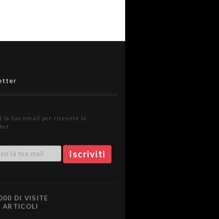
etter
i la tua email per ricevere la
ter
000 DI VISITE
0 ARTICOLI