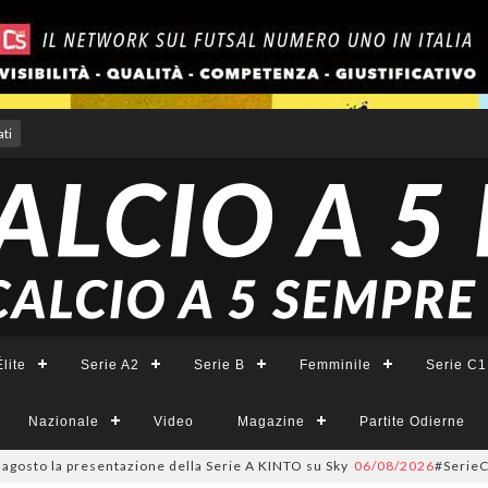
ti
lite
Serie A2
Serie B
Femminile
Serie C1
Nazionale
Video
Magazine
Partite Odierne
to la presentazione della Serie A KINTO su Sky
06/08/2026
#SerieCFemminil