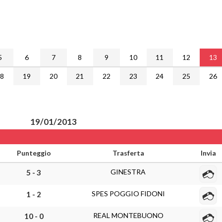
5
6
7
8
9
10
11
12
13
18
19
20
21
22
23
24
25
26
19/01/2013
Punteggio
Trasferta
Invia
GINESTRA
5 - 3
SPES POGGIO FIDONI
1 - 2
REAL MONTEBUONO
10 - 0