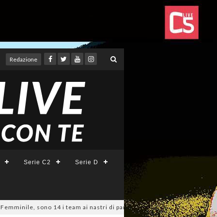
Redazione
Serie C2
Serie D
e, sono 14 i team ai nastri di partenza: l'elenco delle partecipanti lazi