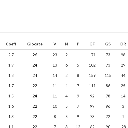
Coeff
Giocate
V
N
P
GF
GS
DR
2.7
26
23
2
1
171
73
98
1.9
24
13
6
5
102
73
29
1.8
24
14
2
8
159
115
44
1.7
22
11
4
7
111
86
25
1.5
24
11
4
9
92
78
14
1.6
22
10
5
7
99
96
3
1.3
22
8
5
9
73
72
1
1.1
22
7
3
12
62
90
-28