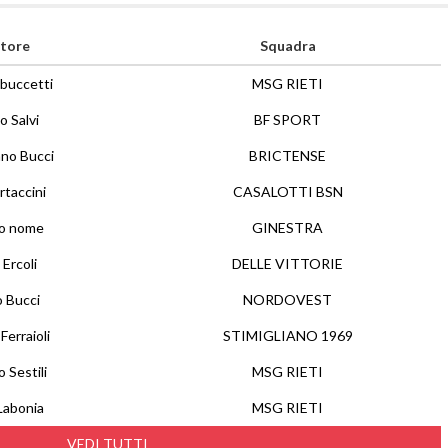
tore
Squadra
buccetti
MSG RIETI
 Salvi
BF SPORT
ano Bucci
BRICTENSE
rtaccini
CASALOTTI BSN
no nome
GINESTRA
Ercoli
DELLE VITTORIE
 Bucci
NORDOVEST
Ferraioli
STIMIGLIANO 1969
 Sestili
MSG RIETI
Labonia
MSG RIETI
VEDI TUTTI