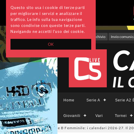
Questo sito usa i cookie di terze parti
per migliorare i servizi e analizzare il
traffico. Le info sulla tua navigazione
sono condivise con queste terze parti.
Navigando ne accetti l'uso dei cookie.
Accedi
Archivio
Invio comunica
OK
Home
Serie A
Serie A2 É
Giovanili
Vari
Tornei
 A Tesys, A2 Élite, A2, B e B Femminile: i calendari 2026-27. Il 20 agos