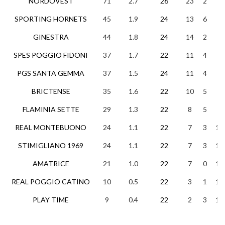
NORDOVEST
71
2.7
26
23
2
1
SPORTING HORNETS
45
1.9
24
13
6
5
GINESTRA
44
1.8
24
14
2
8
SPES POGGIO FIDONI
37
1.7
22
11
4
7
PGS SANTA GEMMA
37
1.5
24
11
4
9
BRICTENSE
35
1.6
22
10
5
7
FLAMINIA SETTE
29
1.3
22
8
5
9
REAL MONTEBUONO
24
1.1
22
7
3
12
STIMIGLIANO 1969
24
1.1
22
7
3
12
AMATRICE
21
1.0
22
7
0
15
REAL POGGIO CATINO
10
0.5
22
3
1
18
PLAY TIME
9
0.4
22
2
3
17