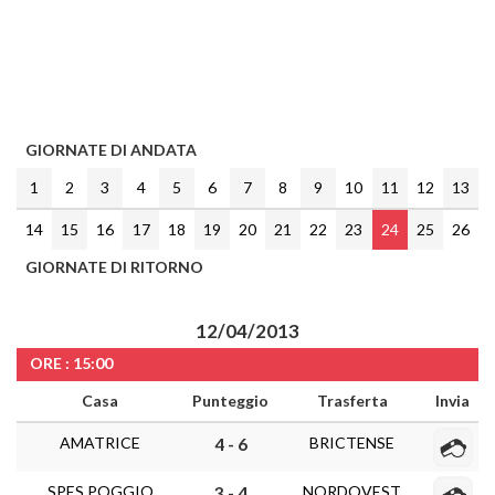
GIORNATE DI ANDATA
1
2
3
4
5
6
7
8
9
10
11
12
13
14
15
16
17
18
19
20
21
22
23
24
25
26
GIORNATE DI RITORNO
12/04/2013
ORE : 15:00
Casa
Punteggio
Trasferta
Invia
AMATRICE
BRICTENSE
4 - 6
SPES POGGIO
NORDOVEST
3 - 4