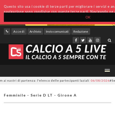
Questo sito usa i cookie di terze parti per migliorare i servizi e anal
navigazione sono condivise con queste terze parti. Navigando ne a
OK
Accedi
Archivio
Invio comunicati
Redazione
tri di partenza: l'elenco delle partecipanti laziali
06/08/2026
#SerieC2F
Femminile - Serie D LT - Girone A