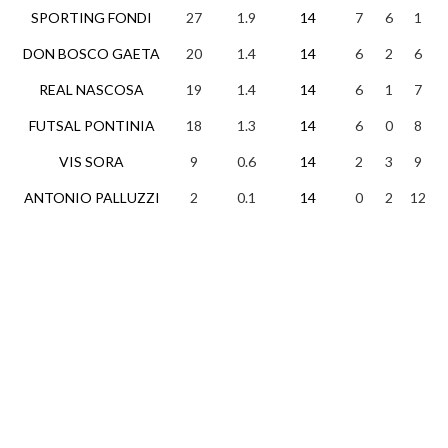
SPORTING FONDI
27
1.9
14
7
6
1
DON BOSCO GAETA
20
1.4
14
6
2
6
REAL NASCOSA
19
1.4
14
6
1
7
FUTSAL PONTINIA
18
1.3
14
6
0
8
VIS SORA
9
0.6
14
2
3
9
ANTONIO PALLUZZI
2
0.1
14
0
2
12