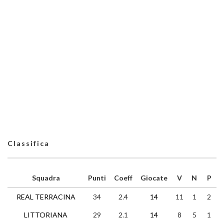
Classifica
Squadra
Punti
Coeff
Giocate
V
N
P
REAL TERRACINA
34
2.4
14
11
1
2
LITTORIANA
29
2.1
14
8
5
1