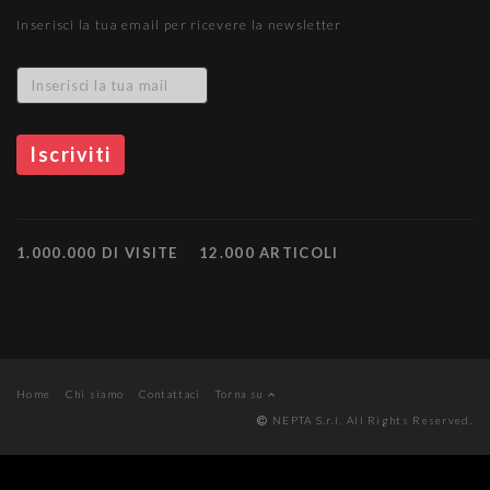
Inserisci la tua email per ricevere la newsletter
1.000.000 DI VISITE
12.000 ARTICOLI
Home
Chi siamo
Contattaci
Torna su
NEPTA S.r.l. All Rights Reserved.