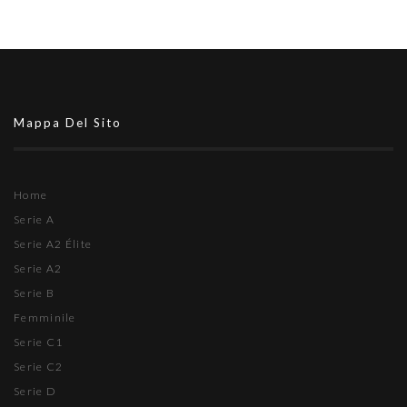
Mappa Del Sito
Home
Serie A
Serie A2 Élite
Serie A2
Serie B
Femminile
Serie C1
Serie C2
Serie D