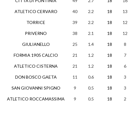
CITTA DI PONTINIA
49
2.7
18
16
1
ATLETICO CERVARO
40
2.2
18
13
1
TORRICE
39
2.2
18
12
3
PRIVERNO
38
2.1
18
12
2
GIULIANELLO
25
1.4
18
8
1
FORMIA 1905 CALCIO
21
1.2
18
7
0
ATLETICO CISTERNA
21
1.2
18
6
3
DON BOSCO GAETA
11
0.6
18
3
2
SAN GIOVANNI SPIGNO
9
0.5
18
3
0
ATLETICO ROCCAMASSIMA
9
0.5
18
2
3