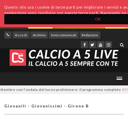
Questo sito usa i cookie di terze parti per migliorare i servizi e anal
navigazione sono condivise con queste terze parti. Navigando ne a
OK
Accedi
Archivio
Invio comunicati
Redazione
tembre con l'andata del turno preliminare: il programma completo
07/08/
Giovanili - Giovanissimi - Girone B