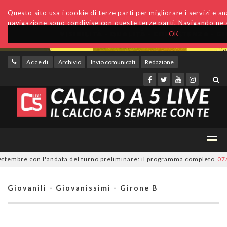
Questo sito usa i cookie di terze parti per migliorare i servizi e anal
navigazione sono condivise con queste terze parti. Navigando ne a
OK
Accedi
Archivio
Invio comunicati
Redazione
tembre con l'andata del turno preliminare: il programma completo
07/08/
Giovanili - Giovanissimi - Girone B