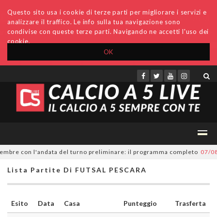
Questo sito usa i cookie di terze parti per migliorare i servizi e
analizzare il traffico. Le info sulla tua navigazione sono
condivise con queste terze parti. Navigando ne accetti l'uso dei
cookie.
OK
Accedi
Archivio
Invio comunicati
Redazione
embre con l'andata del turno preliminare: il programma completo
07/08/2
Lista Partite Di FUTSAL PESCARA
Esito
Data
Casa
Punteggio
Trasferta