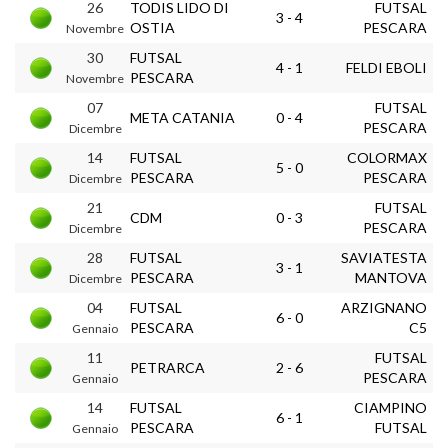
26
TODIS LIDO DI
FUTSAL
3 - 4
OSTIA
PESCARA
Novembre
30
FUTSAL
4 - 1
FELDI EBOLI
PESCARA
Novembre
07
FUTSAL
META CATANIA
0 - 4
PESCARA
Dicembre
14
FUTSAL
COLORMAX
5 - 0
PESCARA
PESCARA
Dicembre
21
FUTSAL
CDM
0 - 3
PESCARA
Dicembre
28
FUTSAL
SAVIATESTA
3 - 1
PESCARA
MANTOVA
Dicembre
04
FUTSAL
ARZIGNANO
6 - 0
PESCARA
C5
Gennaio
11
FUTSAL
PETRARCA
2 - 6
PESCARA
Gennaio
14
FUTSAL
CIAMPINO
6 - 1
PESCARA
FUTSAL
Gennaio