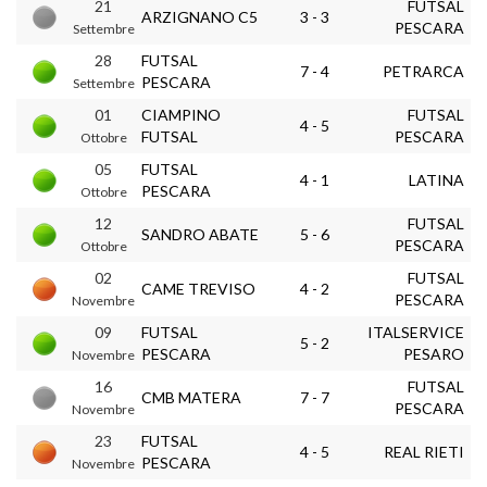
21
FUTSAL
ARZIGNANO C5
3 - 3
PESCARA
Settembre
28
FUTSAL
7 - 4
PETRARCA
PESCARA
Settembre
01
CIAMPINO
FUTSAL
4 - 5
FUTSAL
PESCARA
Ottobre
05
FUTSAL
4 - 1
LATINA
PESCARA
Ottobre
12
FUTSAL
SANDRO ABATE
5 - 6
PESCARA
Ottobre
02
FUTSAL
CAME TREVISO
4 - 2
PESCARA
Novembre
09
FUTSAL
ITALSERVICE
5 - 2
PESCARA
PESARO
Novembre
16
FUTSAL
CMB MATERA
7 - 7
PESCARA
Novembre
23
FUTSAL
4 - 5
REAL RIETI
PESCARA
Novembre