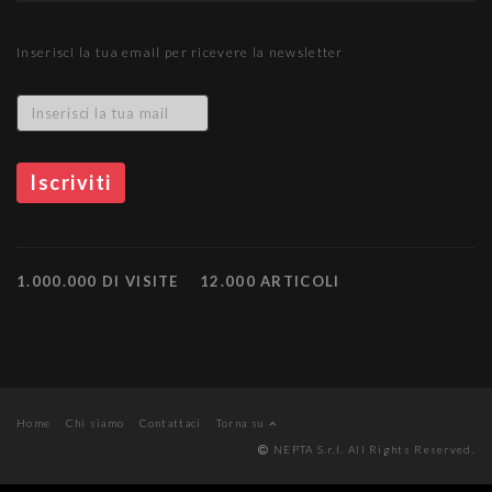
Inserisci la tua email per ricevere la newsletter
1.000.000 DI VISITE
12.000 ARTICOLI
Home
Chi siamo
Contattaci
Torna su
NEPTA S.r.l. All Rights Reserved.