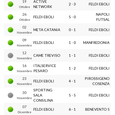
19
ACTIVE
2 - 3
FELDI EBOLI
NETWORK
Ottobre
26
NAPOLI
FELDI EBOLI
5 - 0
FUTSAL
Ottobre
02
META CATANIA
0 - 1
FELDI EBOLI
Novembre
09
FELDI EBOLI
1 - 0
MANFREDONIA
Novembre
12
CAME TREVISO
1 - 1
FELDI EBOLI
Novembre
16
ITALSERVICE
1 - 2
FELDI EBOLI
PESARO
Novembre
23
PIROSSIGENO
FELDI EBOLI
4 - 1
COSENZA
Novembre
SPORTING
30
SALA
5 - 5
FELDI EBOLI
Novembre
CONSILINA
07
FELDI EBOLI
6 - 1
BENEVENTO 5
Dicembre