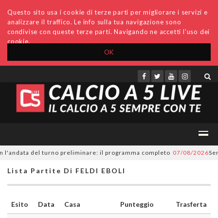
Questo sito usa i cookie di terze parti per migliorare i servizi e
analizzare il traffico. Le info sulla tua navigazione sono
condivise con queste terze parti. Navigando ne accetti l'uso dei
cookie.
OK
Accedi
Archivio
Invio comunicati
Redazione
l'andata del turno preliminare: il programma completo
07/08/2026
Serie 
Lista Partite Di FELDI EBOLI
Esito
Data
Casa
Punteggio
Trasferta