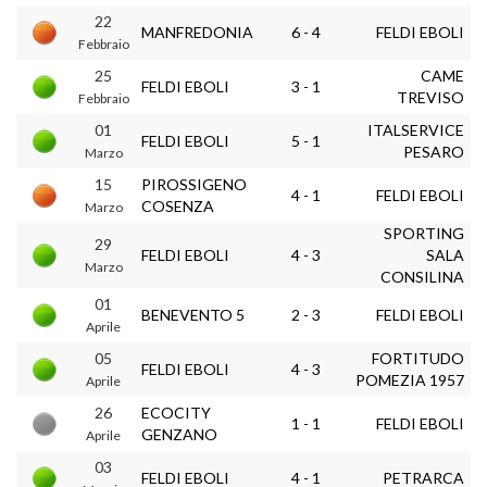
22
MANFREDONIA
6 - 4
FELDI EBOLI
Febbraio
25
CAME
FELDI EBOLI
3 - 1
TREVISO
Febbraio
01
ITALSERVICE
FELDI EBOLI
5 - 1
PESARO
Marzo
15
PIROSSIGENO
4 - 1
FELDI EBOLI
COSENZA
Marzo
SPORTING
29
FELDI EBOLI
4 - 3
SALA
Marzo
CONSILINA
01
BENEVENTO 5
2 - 3
FELDI EBOLI
Aprile
05
FORTITUDO
FELDI EBOLI
4 - 3
POMEZIA 1957
Aprile
26
ECOCITY
1 - 1
FELDI EBOLI
GENZANO
Aprile
03
FELDI EBOLI
4 - 1
PETRARCA