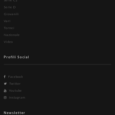
Serie C2
Serie D
Giovanili
Vari
Tornei
Nazionale
Video
Profili Social
Facebook
Twitter
Youtube
Instagram
Newsletter