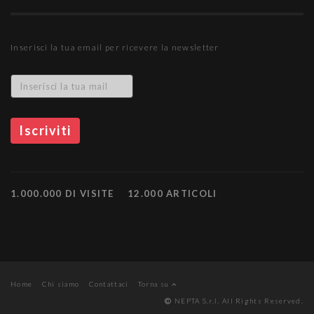
Inserisci la tua email per ricevere la newsletter
1.000.000 DI VISITE
12.000 ARTICOLI
Home
Chi siamo
Contattaci
Torna su
NEPTA S.r.l. All Rights Reserved.