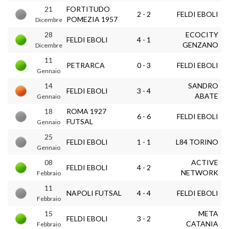
21
FORTITUDO
2 - 2
FELDI EBOLI
POMEZIA 1957
Dicembre
28
ECOCITY
FELDI EBOLI
4 - 1
GENZANO
Dicembre
11
PETRARCA
0 - 3
FELDI EBOLI
Gennaio
14
SANDRO
FELDI EBOLI
3 - 4
ABATE
Gennaio
18
ROMA 1927
6 - 6
FELDI EBOLI
FUTSAL
Gennaio
25
FELDI EBOLI
1 - 1
L84 TORINO
Gennaio
08
ACTIVE
FELDI EBOLI
4 - 2
NETWORK
Febbraio
11
NAPOLI FUTSAL
4 - 4
FELDI EBOLI
Febbraio
15
META
FELDI EBOLI
3 - 2
CATANIA
Febbraio