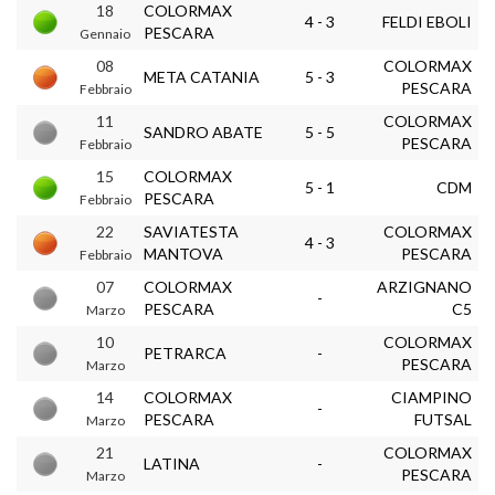
18
COLORMAX
4 - 3
FELDI EBOLI
PESCARA
Gennaio
08
COLORMAX
META CATANIA
5 - 3
PESCARA
Febbraio
11
COLORMAX
SANDRO ABATE
5 - 5
PESCARA
Febbraio
15
COLORMAX
5 - 1
CDM
PESCARA
Febbraio
22
SAVIATESTA
COLORMAX
4 - 3
MANTOVA
PESCARA
Febbraio
07
COLORMAX
ARZIGNANO
-
PESCARA
C5
Marzo
10
COLORMAX
PETRARCA
-
PESCARA
Marzo
14
COLORMAX
CIAMPINO
-
PESCARA
FUTSAL
Marzo
21
COLORMAX
LATINA
-
PESCARA
Marzo