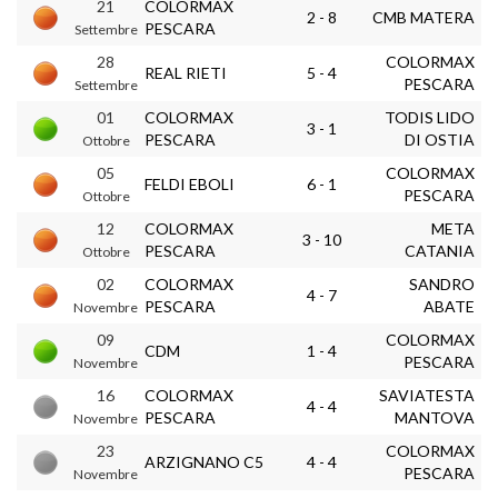
21
COLORMAX
2 - 8
CMB MATERA
PESCARA
Settembre
28
COLORMAX
REAL RIETI
5 - 4
PESCARA
Settembre
01
COLORMAX
TODIS LIDO
3 - 1
PESCARA
DI OSTIA
Ottobre
05
COLORMAX
FELDI EBOLI
6 - 1
PESCARA
Ottobre
12
COLORMAX
META
3 - 10
PESCARA
CATANIA
Ottobre
02
COLORMAX
SANDRO
4 - 7
PESCARA
ABATE
Novembre
09
COLORMAX
CDM
1 - 4
PESCARA
Novembre
16
COLORMAX
SAVIATESTA
4 - 4
PESCARA
MANTOVA
Novembre
23
COLORMAX
ARZIGNANO C5
4 - 4
PESCARA
Novembre