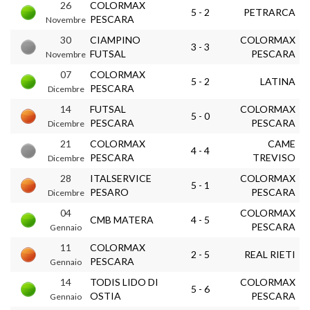
26
COLORMAX
5 - 2
PETRARCA
PESCARA
Novembre
30
CIAMPINO
COLORMAX
3 - 3
FUTSAL
PESCARA
Novembre
07
COLORMAX
5 - 2
LATINA
PESCARA
Dicembre
14
FUTSAL
COLORMAX
5 - 0
PESCARA
PESCARA
Dicembre
21
COLORMAX
CAME
4 - 4
PESCARA
TREVISO
Dicembre
28
ITALSERVICE
COLORMAX
5 - 1
PESARO
PESCARA
Dicembre
04
COLORMAX
CMB MATERA
4 - 5
PESCARA
Gennaio
11
COLORMAX
2 - 5
REAL RIETI
PESCARA
Gennaio
14
TODIS LIDO DI
COLORMAX
5 - 6
OSTIA
PESCARA
Gennaio