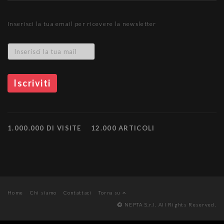
Inserisci la tua email per ricevere la newsletter
1.000.000 DI VISITE
12.000 ARTICOLI
Home
Chi siamo
Contattaci
Torna su
NEPTA S.r.l. All Rights Reserved.