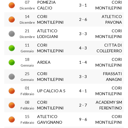
07
POMEZIA
CORI
3 - 1
CALCIO
MONTILEPINI
Dicembre
14
CORI
ATLETICO
2 - 6
MONTILEPINI
PAVONA
Dicembre
21
ATLETICO
CORI
3 - 3
LODIGIANI
MONTILEPINI
Dicembre
11
CORI
CITTA DI
4 - 3
MONTILEPINI
COLLEFERRO
Gennaio
18
CORI
ARDEA
1 - 4
MONTILEPINI
Gennaio
25
CORI
FRASSATI
3 - 3
MONTILEPINI
ANAGNI
Gennaio
01
CORI
UP CALCIO A 5
4 - 1
MONTILEPINI
Febbraio
08
CORI
ACADEMY SM
2 - 7
MONTILEPINI
FERENTINO
Febbraio
15
ATLETICO
CORI
9 - 6
GAVIGNANO
MONTILEPINI
Febbraio