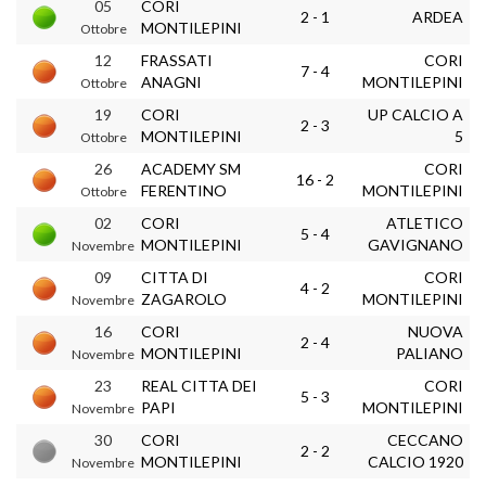
05
CORI
2 - 1
ARDEA
MONTILEPINI
Ottobre
12
FRASSATI
CORI
7 - 4
ANAGNI
MONTILEPINI
Ottobre
19
CORI
UP CALCIO A
2 - 3
MONTILEPINI
5
Ottobre
26
ACADEMY SM
CORI
16 - 2
FERENTINO
MONTILEPINI
Ottobre
02
CORI
ATLETICO
5 - 4
MONTILEPINI
GAVIGNANO
Novembre
09
CITTA DI
CORI
4 - 2
ZAGAROLO
MONTILEPINI
Novembre
16
CORI
NUOVA
2 - 4
MONTILEPINI
PALIANO
Novembre
23
REAL CITTA DEI
CORI
5 - 3
PAPI
MONTILEPINI
Novembre
30
CORI
CECCANO
2 - 2
MONTILEPINI
CALCIO 1920
Novembre