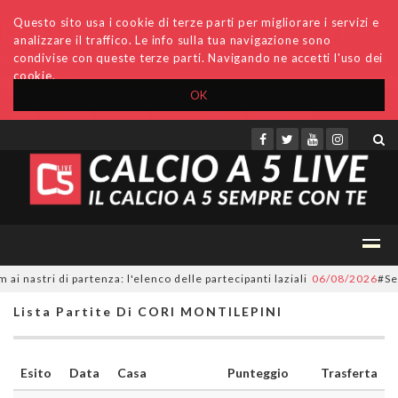
Questo sito usa i cookie di terze parti per migliorare i servizi e
analizzare il traffico. Le info sulla tua navigazione sono
condivise con queste terze parti. Navigando ne accetti l'uso dei
cookie.
OK
Accedi
Archivio
Invio comunicati
Redazione
astri di partenza: l'elenco delle partecipanti laziali
06/08/2026
#Serie
Lista Partite Di CORI MONTILEPINI
Esito
Data
Casa
Punteggio
Trasferta