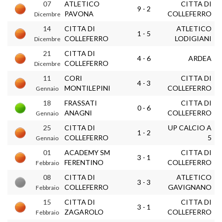
07
ATLETICO
CITTA DI
9 - 2
PAVONA
COLLEFERRO
Dicembre
14
CITTA DI
ATLETICO
1 - 5
COLLEFERRO
LODIGIANI
Dicembre
21
CITTA DI
4 - 6
ARDEA
COLLEFERRO
Dicembre
11
CORI
CITTA DI
4 - 3
MONTILEPINI
COLLEFERRO
Gennaio
18
FRASSATI
CITTA DI
0 - 6
ANAGNI
COLLEFERRO
Gennaio
25
CITTA DI
UP CALCIO A
1 - 2
COLLEFERRO
5
Gennaio
01
ACADEMY SM
CITTA DI
3 - 1
FERENTINO
COLLEFERRO
Febbraio
08
CITTA DI
ATLETICO
3 - 3
COLLEFERRO
GAVIGNANO
Febbraio
15
CITTA DI
CITTA DI
3 - 1
ZAGAROLO
COLLEFERRO
Febbraio