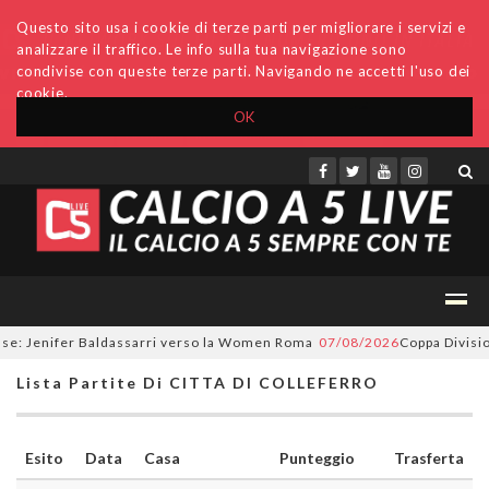
Questo sito usa i cookie di terze parti per migliorare i servizi e
analizzare il traffico. Le info sulla tua navigazione sono
condivise con queste terze parti. Navigando ne accetti l'uso dei
cookie.
OK
Accedi
Archivio
Invio comunicati
Redazione
e: Jenifer Baldassarri verso la Women Roma
07/08/2026
Coppa Divisione
Lista Partite Di CITTA DI COLLEFERRO
Esito
Data
Casa
Punteggio
Trasferta