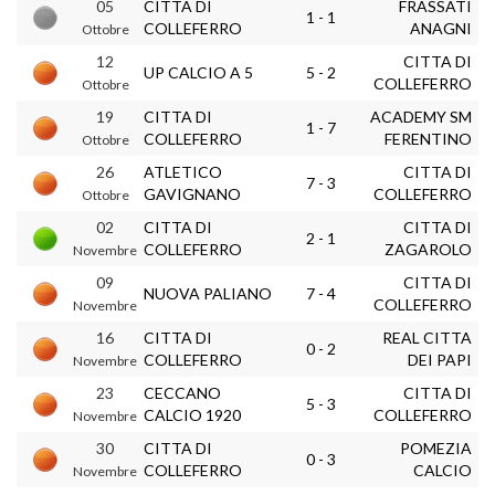
05
CITTA DI
FRASSATI
1 - 1
COLLEFERRO
ANAGNI
Ottobre
12
CITTA DI
UP CALCIO A 5
5 - 2
COLLEFERRO
Ottobre
19
CITTA DI
ACADEMY SM
1 - 7
COLLEFERRO
FERENTINO
Ottobre
26
ATLETICO
CITTA DI
7 - 3
GAVIGNANO
COLLEFERRO
Ottobre
02
CITTA DI
CITTA DI
2 - 1
COLLEFERRO
ZAGAROLO
Novembre
09
CITTA DI
NUOVA PALIANO
7 - 4
COLLEFERRO
Novembre
16
CITTA DI
REAL CITTA
0 - 2
COLLEFERRO
DEI PAPI
Novembre
23
CECCANO
CITTA DI
5 - 3
CALCIO 1920
COLLEFERRO
Novembre
30
CITTA DI
POMEZIA
0 - 3
COLLEFERRO
CALCIO
Novembre