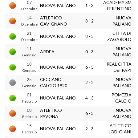
07
ACADEMY SM
NUOVA PALIANO
1 - 3
FERENTINO
Dicembre
14
ATLETICO
NUOVA
8 - 2
GAVIGNANO
PALIANO
Dicembre
21
CITTA DI
NUOVA PALIANO
8 - 5
ZAGAROLO
Dicembre
11
NUOVA
ARDEA
0 - 3
PALIANO
Gennaio
18
REAL CITTA
NUOVA PALIANO
6 - 5
DEI PAPI
Gennaio
25
CECCANO
NUOVA
2 - 2
CALCIO 1920
PALIANO
Gennaio
01
POMEZIA
NUOVA PALIANO
4 - 3
CALCIO
Febbraio
08
ATLETICO
NUOVA
6 - 3
PAVONA
PALIANO
Febbraio
15
ATLETICO
NUOVA PALIANO
2 - 3
LODIGIANI
Febbraio