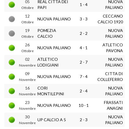
05
REAL CITTA DEI
NUOVA
1 - 4
PAPI
PALIANO
Ottobre
12
CECCANO
NUOVA PALIANO
3 - 3
CALCIO 1920
Ottobre
19
POMEZIA
NUOVA
2 - 2
CALCIO
PALIANO
Ottobre
26
ATLETICO
NUOVA PALIANO
4 - 1
PAVONA
Ottobre
02
ATLETICO
NUOVA
2 - 7
LODIGIANI
PALIANO
Novembre
09
CITTA DI
NUOVA PALIANO
7 - 4
COLLEFERRO
Novembre
16
CORI
NUOVA
2 - 4
MONTILEPINI
PALIANO
Novembre
23
FRASSATI
NUOVA PALIANO
10 - 1
ANAGNI
Novembre
30
NUOVA
UP CALCIO A 5
2 - 3
PALIANO
Novembre