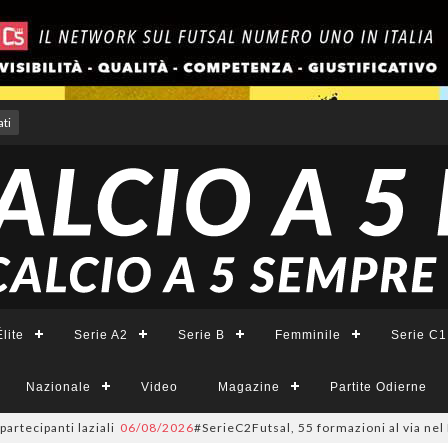
ti
lite
Serie A2
Serie B
Femminile
Serie C1
Nazionale
Video
Magazine
Partite Odierne
panti laziali
06/08/2026
#SerieC2Futsal, 55 formazioni al via nel Lazio: 