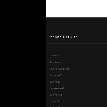
Mappa Del Sito
Home
Serie A
Serie A2 Élite
Serie A2
Serie B
Femminile
Serie C1
Serie C2