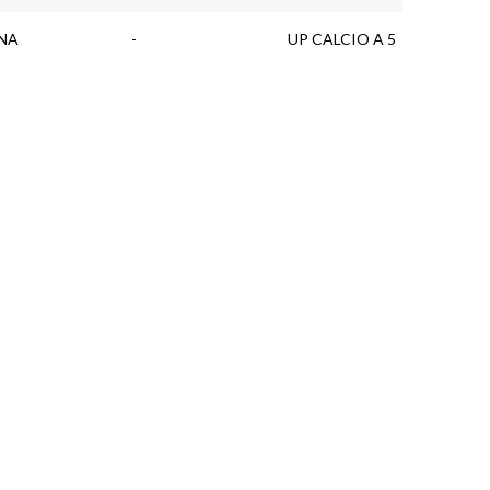
NA
-
UP CALCIO A 5