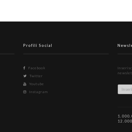
Profili Social
Newsl
Facebook
Inserisc
newslet
Twitter
Youtube
Instagram
1.000.
12.00