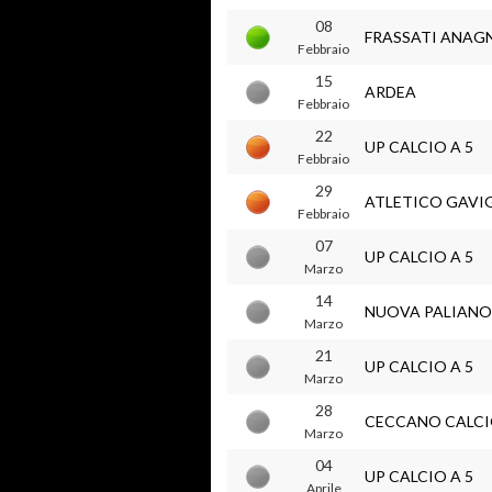
08
FRASSATI ANAG
Febbraio
15
ARDEA
Febbraio
22
UP CALCIO A 5
Febbraio
29
ATLETICO GAV
Febbraio
07
UP CALCIO A 5
Marzo
14
NUOVA PALIANO
Marzo
21
UP CALCIO A 5
Marzo
28
CECCANO CALCI
Marzo
04
UP CALCIO A 5
Aprile