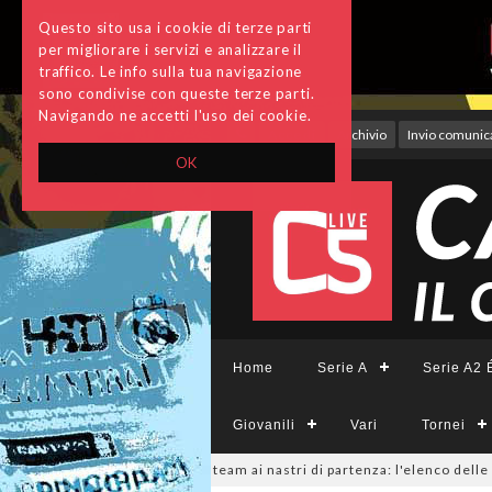
Questo sito usa i cookie di terze parti
per migliorare i servizi e analizzare il
traffico. Le info sulla tua navigazione
sono condivise con queste terze parti.
Navigando ne accetti l'uso dei cookie.
Accedi
Archivio
Invio comunica
OK
Home
Serie A
Serie A2 É
Giovanili
Vari
Tornei
ieCFemminile, sono 14 i team ai nastri di partenza: l'elenco delle parteci