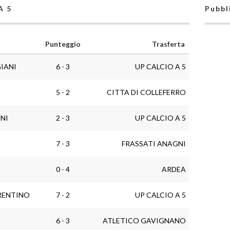
A 5
Pubbl
Punteggio
Trasferta
IANI
6 - 3
UP CALCIO A 5
5 - 2
CITTA DI COLLEFERRO
NI
2 - 3
UP CALCIO A 5
7 - 3
FRASSATI ANAGNI
0 - 4
ARDEA
RENTINO
7 - 2
UP CALCIO A 5
6 - 3
ATLETICO GAVIGNANO