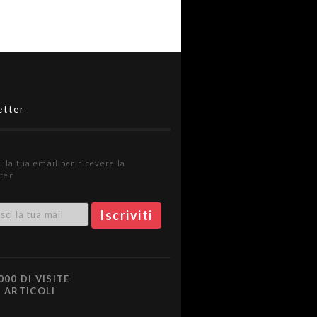
etter
i la tua email per ricevere la
ter
000 DI VISITE
0 ARTICOLI