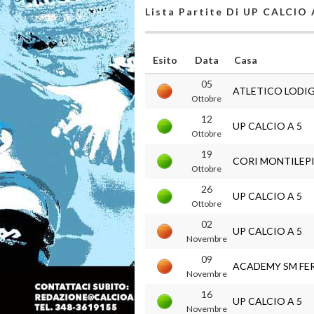
Lista Partite Di UP CALCIO 
Esito
Data
Casa
05
ATLETICO LODIG
Ottobre
12
UP CALCIO A 5
Ottobre
19
CORI MONTILEPI
Ottobre
26
UP CALCIO A 5
Ottobre
02
UP CALCIO A 5
Novembre
09
ACADEMY SM FE
Novembre
16
UP CALCIO A 5
Novembre