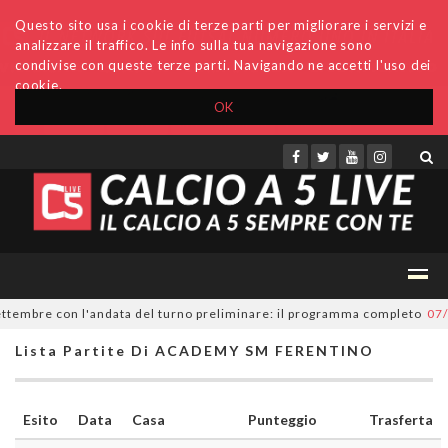
Questo sito usa i cookie di terze parti per migliorare i servizi e
analizzare il traffico. Le info sulla tua navigazione sono
condivise con queste terze parti. Navigando ne accetti l'uso dei
cookie.
OK
Accedi
Archivio
Invio comunicati
Redazione
ttembre con l'andata del turno preliminare: il programma completo
07/08
Lista Partite Di ACADEMY SM FERENTINO
Esito
Data
Casa
Punteggio
Trasferta