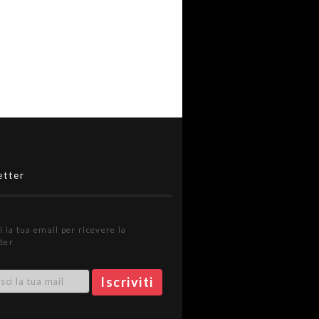
etter
i la tua email per ricevere la
ter