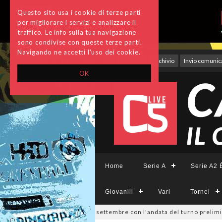
Questo sito usa i cookie di terze parti
per migliorare i servizi e analizzare il
traffico. Le info sulla tua navigazione
sono condivise con queste terze parti.
Navigando ne accetti l'uso dei cookie.
Accedi
Archivio
Invio comunica
OK
Home
Serie A
Serie A2 É
Giovanili
Vari
Tornei
 Divisione, si parte il 19 settembre con l'andata del turno preliminare