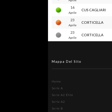
Aprile
16
CUS CAGLIARI
Aprile
23
CORTICELLA
Aprile
23
CORTICELLA
Aprile
Mappa Del Sito
Home
Serie A
Serie A2 Élite
Serie A2
Serie B