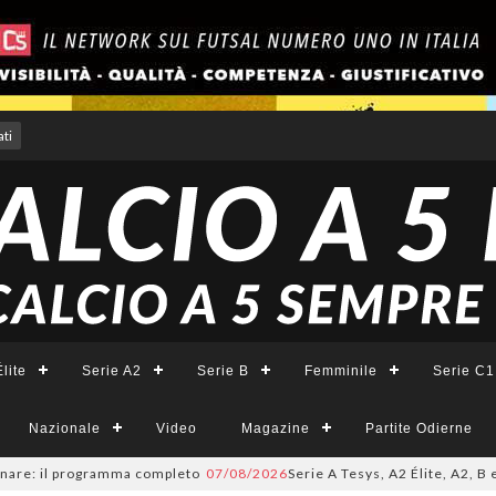
ti
lite
Serie A2
Serie B
Femminile
Serie C1
Nazionale
Video
Magazine
Partite Odierne
: il programma completo
07/08/2026
Serie A Tesys, A2 Élite, A2, B e B Fe