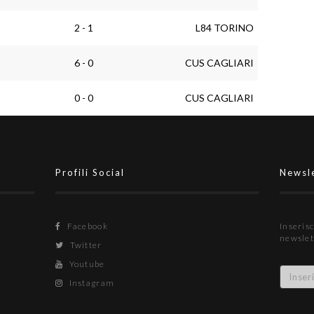
2 - 1
L84 TORINO
6 - 0
CUS CAGLIARI
0 - 0
CUS CAGLIARI
Profili Social
Newsl
Facebook
Inserisc
newslet
Twitter
Youtube
Instagram