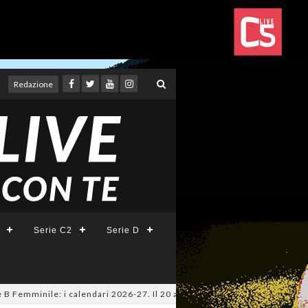
Redazione
Serie C2
Serie D
mminile: i calendari 2026-27. Il 20 agosto la presentazione della Serie 