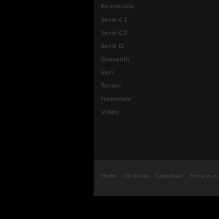
Femminile
Serie C1
Serie C2
Serie D
Giovanili
Vari
Tornei
Nazionale
Video
Home
Chi siamo
Contattaci
Torna su