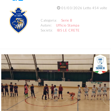
01/03/2026 Letto 454 volte
Categoria:
Serie B
Autore:
Ufficio Stampa
Società:
IBS LE CRETE