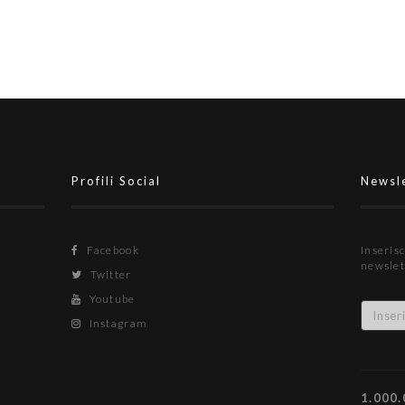
Profili Social
Newsl
Facebook
Inserisc
newslet
Twitter
Youtube
Instagram
1.000.