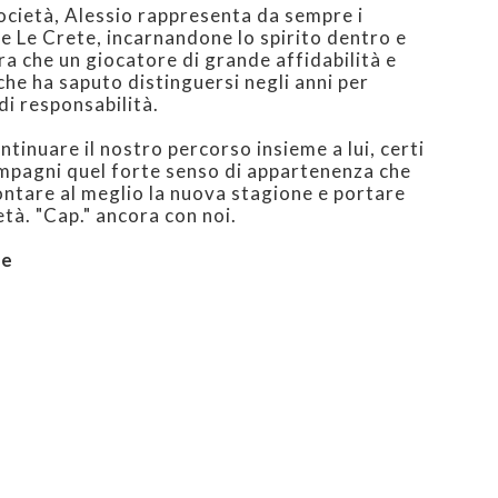
società, Alessio rappresenta da sempre i
 de Le Crete, incarnandone lo spirito dentro e
a che un giocatore di grande affidabilità e
che ha saputo distinguersi negli anni per
di responsabilità.
tinuare il nostro percorso insieme a lui, certi
mpagni quel forte senso di appartenenza che
ntare al meglio la nuova stagione e portare
età. "Cap." ancora con noi.
te