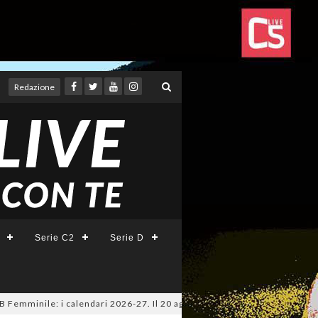
Redazione
Serie C2
Serie D
nile: i calendari 2026-27. Il 20 agosto la presentazione della Serie A K