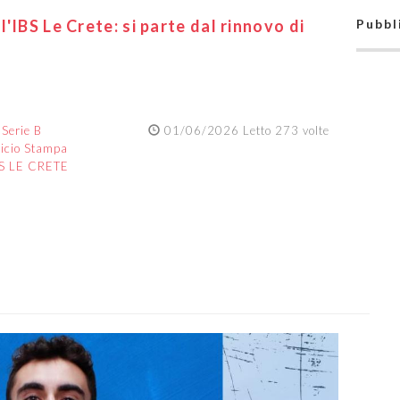
'IBS Le Crete: si parte dal rinnovo di
Pubbl
:
Serie B
01/06/2026 Letto 273 volte
ficio Stampa
BS LE CRETE