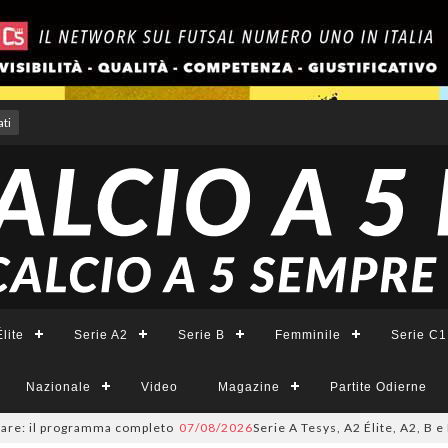
ti
lite
Serie A2
Serie B
Femminile
Serie C1
Nazionale
Video
Magazine
Partite Odierne
l programma completo
07/08/2026
Serie A Tesys, A2 Élite, A2, B e B Femmi