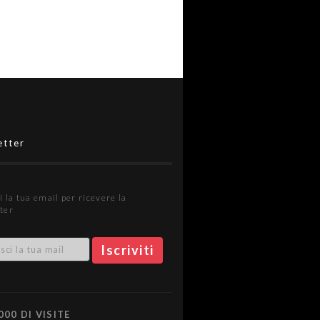
etter
i la tua email per ricevere la
ter
000 DI VISITE