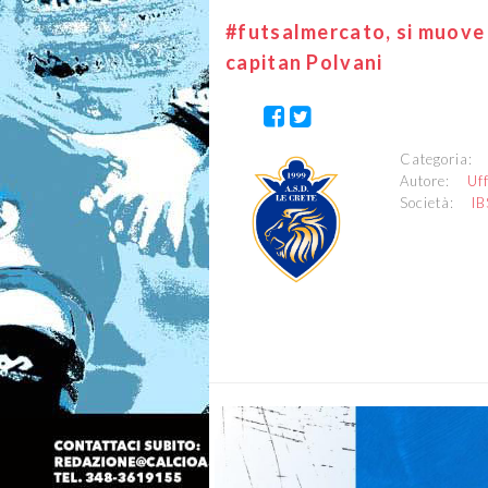
#futsalmercato, si muove l
capitan Polvani
Categoria
Autore:
Uf
Società:
I