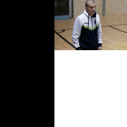
#futsalmercato, un volto nuov
nell'IBS Le Crete: ufficiale
Francesco Bock
#futsalmercato IBS Le Crete:
mister Bernardini lascia il ruolo
responsabile tecnico