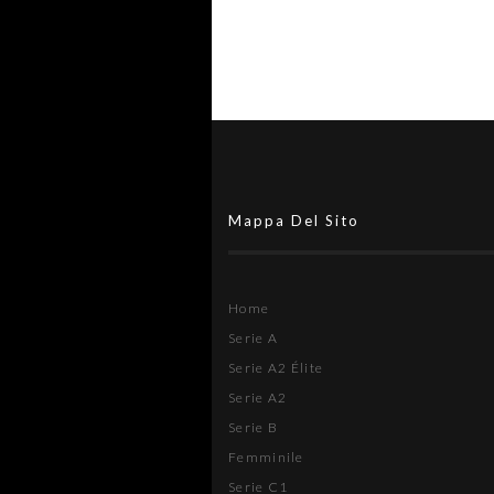
Mappa Del Sito
Home
Serie A
Serie A2 Élite
Serie A2
Serie B
Femminile
Serie C1