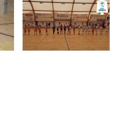
o
#futsalmercato, IBS Le Crete:
Frontino resta biancoazzurro.
"Uno dei giovani più interessanti"
Putzu e Frontino riacciuffano il
 di
Torrita: la stagione dell'IBS Le
Crete termina con un pari