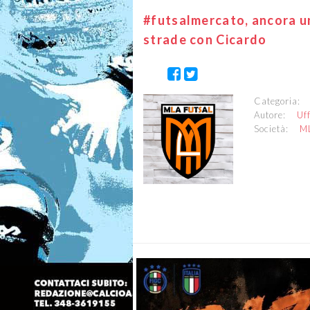
#futsalmercato, ancora un
strade con Cicardo
Categoria
Autore:
Uf
Società:
M