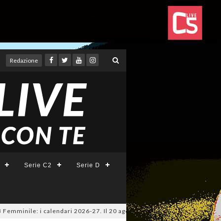
Redazione
Serie C2
Serie D
nile: i calendari 2026-27. Il 20 agosto la presentazione della Serie A KI