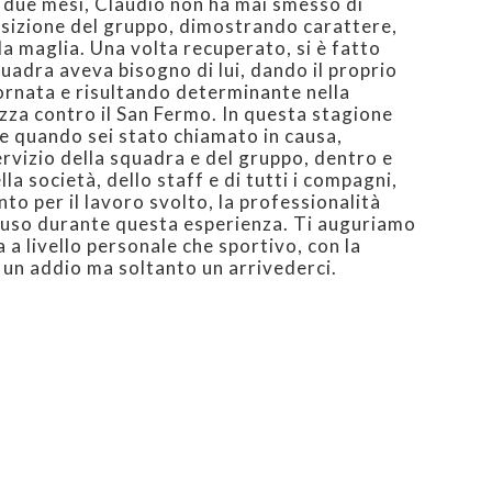
 due mesi, Claudio non ha mai smesso di
osizione del gruppo, dimostrando carattere,
la maglia. Una volta recuperato, si è fatto
adra aveva bisogno di lui, dando il proprio
iornata e risultando determinante nella
zza contro il San Fermo. In questa stagione
e quando sei stato chiamato in causa,
ervizio della squadra e del gruppo, dentro e
la società, dello staff e di tutti i compagni,
nto per il lavoro svolto, la professionalità
fuso durante questa esperienza. Ti auguriamo
ia a livello personale che sportivo, con la
 un addio ma soltanto un arrivederci.