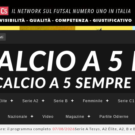
ti
lite
Serie A2
Serie B
Femminile
Serie C1
Nazionale
Video
Magazine
Partite Odierne
 programma completo
07/08/2026
Serie A Tesys, A2 Élite, A2, B e B Femmi