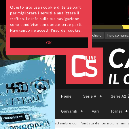
Questo sito usa i cookie di terze parti
per migliorare i servizi e analizzare il
traffico. Le info sulla tua navigazione
sono condivise con queste terze parti.
Navigando ne accetti l'uso dei cookie.
Accedi
Archivio
Invio comunica
OK
Home
Serie A
Serie A2 É
Giovanili
Vari
Tornei
visione, si parte il 19 settembre con l'andata del turno preliminare: il