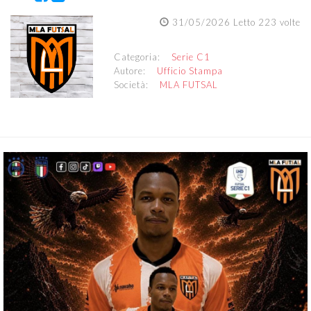
31/05/2026 Letto 223 volte
Categoria:
Serie C1
Autore:
Ufficio Stampa
Società:
MLA FUTSAL