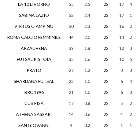
LA 10 LIVORNO
55
2.5
22
17
4
SABINA LAZIO
52
2.4
22
17
1
VIRTUS CIAMPINO
50
2.3
22
16
2
ROMA CALCIO FEMMINILE
44
2.0
22
14
2
ARZACHENA
39
1.8
22
12
3
FUTSAL PISTOIA
35
1.6
22
10
5
PRATO
27
1.2
22
8
3
SHARDANA FUTSAL
22
1.0
22
6
4
BRC 1996
21
1.0
22
6
3
CUS PISA
17
0.8
22
5
2
ATHENA SASSARI
14
0.6
22
4
2
SAN GIOVANNI
4
0.2
22
1
1