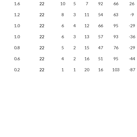
1.6
22
10
5
7
92
66
26
1.2
22
8
3
11
54
63
-9
1.0
22
6
4
12
66
95
-29
1.0
22
6
3
13
57
93
-36
0.8
22
5
2
15
47
76
-29
0.6
22
4
2
16
51
95
-44
0.2
22
1
1
20
16
103
-87