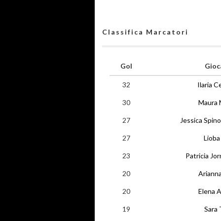
Classifica Marcatori
Gol
Gioc
32
Ilaria C
30
Maura 
27
Jessica Spino
27
Lioba
23
Patricia Jo
20
Ariann
20
Elena 
19
Sara 