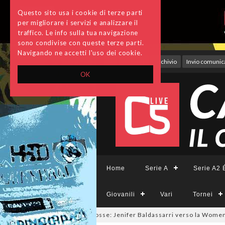
Questo sito usa i cookie di terze parti
per migliorare i servizi e analizzare il
traffico. Le info sulla tua navigazione
sono condivise con queste terze parti.
Navigando ne accetti l'uso dei cookie.
Accedi
Archivio
Invio comunica
OK
Home
Serie A
Serie A2 É
Giovanili
Vari
Tornei
lmercato a tinte giallorosse: Jenifer Baldassarri verso la Women Roma