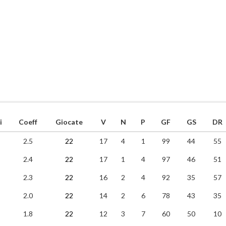
i
Coeff
Giocate
V
N
P
GF
GS
DR
2.5
22
17
4
1
99
44
55
2.4
22
17
1
4
97
46
51
2.3
22
16
2
4
92
35
57
2.0
22
14
2
6
78
43
35
1.8
22
12
3
7
60
50
10