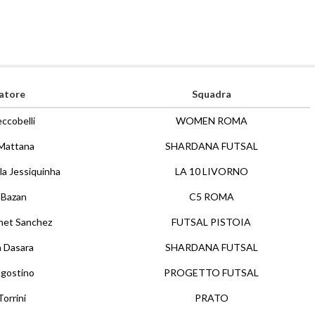
atore
Squadra
eccobelli
WOMEN ROMA
Mattana
SHARDANA FUTSAL
la Jessiquinha
LA 10 LIVORNO
 Bazan
C5 ROMA
rnet Sanchez
FUTSAL PISTOIA
a Dasara
SHARDANA FUTSAL
Agostino
PROGETTO FUTSAL
Torrini
PRATO