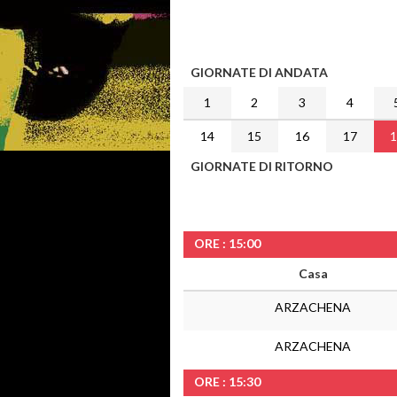
GIORNATE DI ANDATA
1
2
3
4
14
15
16
17
GIORNATE DI RITORNO
ORE : 15:00
Casa
ARZACHENA
ARZACHENA
ORE : 15:30