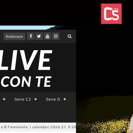
Redazione
Serie C2
Serie D
B Femminile: i calendari 2026-27. Il 20 agosto la presentazione della Ser