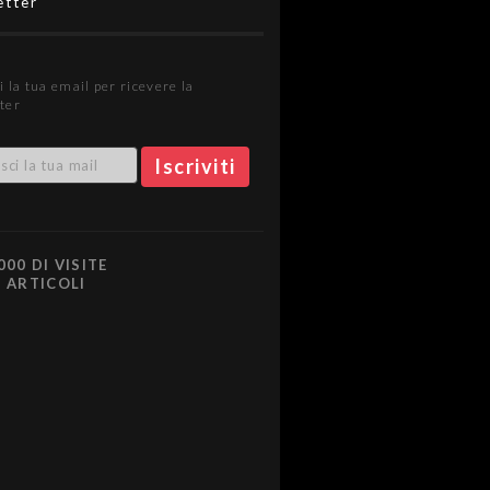
etter
i la tua email per ricevere la
ter
000 DI VISITE
0 ARTICOLI