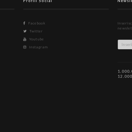
Profili Social
Newsl
Facebook
Inserisc
newslet
Twitter
Youtube
Instagram
1.000.
12.00