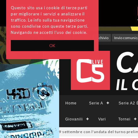
Questo sito usa i cookie di terze parti
per migliorare i servizi e analizzare il
traffico. Le info sulla tua navigazione
sono condivise con queste terze parti.
Navigando ne accetti l'uso dei cookie.
Accedi
Archivio
Invio comunica
OK
Home
Serie A
Serie A2 É
Giovanili
Vari
Tornei
ppa Divisione, si parte il 19 settembre con l'andata del turno prelimin