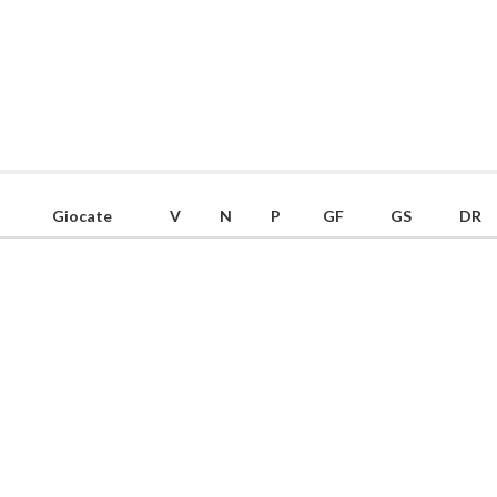
Giocate
V
N
P
GF
GS
DR