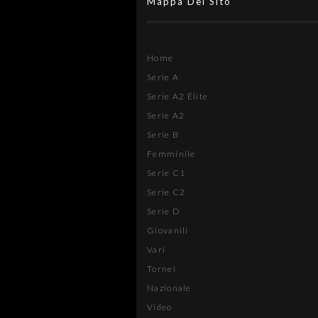
Mappa Del Sito
Home
Serie A
Serie A2 Élite
Serie A2
Serie B
Femminile
Serie C1
Serie C2
Serie D
Giovanili
Vari
Tornei
Nazionale
Video