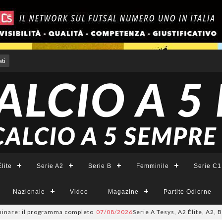
ti
lite
Serie A2
Serie B
Femminile
Serie C1
Nazionale
Video
Magazine
Partite Odierne
are: il programma completo
07/08/2026
Serie A Tesys, A2 Élite, A2, B e 