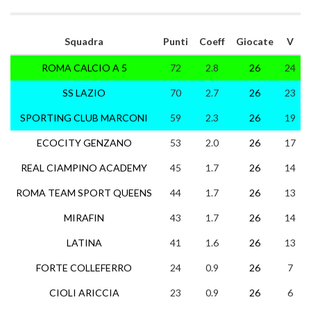
Squadra
Punti
Coeff
Giocate
V
ROMA CALCIO A 5
72
2.8
26
24
SS LAZIO
70
2.7
26
23
SPORTING CLUB MARCONI
59
2.3
26
19
ECOCITY GENZANO
53
2.0
26
17
REAL CIAMPINO ACADEMY
45
1.7
26
14
ROMA TEAM SPORT QUEENS
44
1.7
26
13
MIRAFIN
43
1.7
26
14
LATINA
41
1.6
26
13
FORTE COLLEFERRO
24
0.9
26
7
CIOLI ARICCIA
23
0.9
26
6