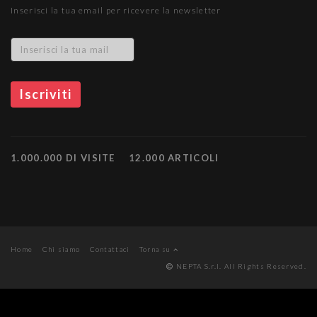
Inserisci la tua email per ricevere la newsletter
1.000.000 DI VISITE
12.000 ARTICOLI
Home
Chi siamo
Contattaci
Torna su
NEPTA S.r.l. All Rights Reserved.