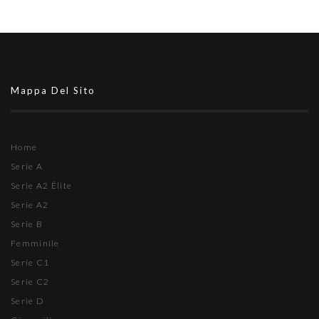
Mappa Del Sito
Home
Serie A
Serie A2 Élite
Serie A2
Serie B
Femminile
Serie C1
Serie C2
Serie D