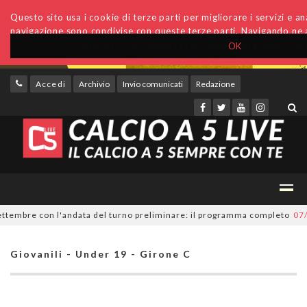
Questo sito usa i cookie di terze parti per migliorare i servizi e anal
navigazione sono condivise con queste terze parti. Navigando ne a
OK
Accedi
Archivio
Invio comunicati
Redazione
tembre con l'andata del turno preliminare: il programma completo
07/08/
Giovanili - Under 19 - Girone C