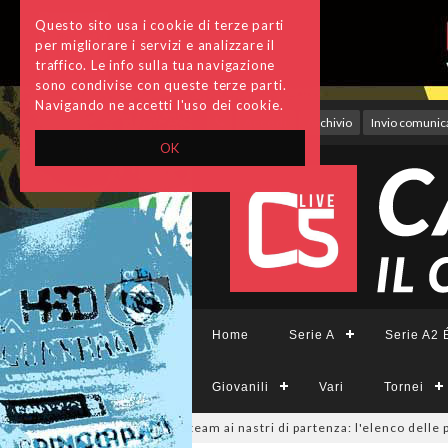
Questo sito usa i cookie di terze parti
per migliorare i servizi e analizzare il
traffico. Le info sulla tua navigazione
sono condivise con queste terze parti.
Navigando ne accetti l'uso dei cookie.
Accedi
Archivio
Invio comunica
OK
Home
Serie A
Serie A2 É
Giovanili
Vari
Tornei
eCFemminile, sono 14 i team ai nastri di partenza: l'elenco delle partecip