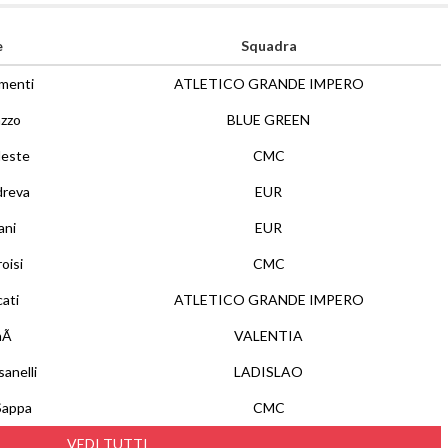
e
Squadra
menti
ATLETICO GRANDE IMPERO
zzo
BLUE GREEN
leste
CMC
reva
EUR
ani
EUR
oisi
CMC
ati
ATLETICO GRANDE IMPERO
onÃ
VALENTIA
anelli
LADISLAO
Sappa
CMC
VEDI TUTTI