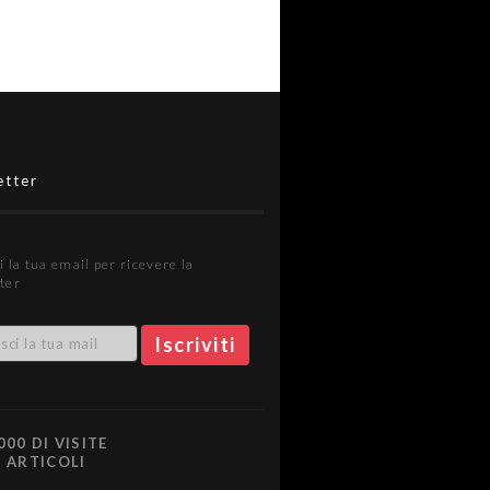
etter
i la tua email per ricevere la
ter
000 DI VISITE
0 ARTICOLI