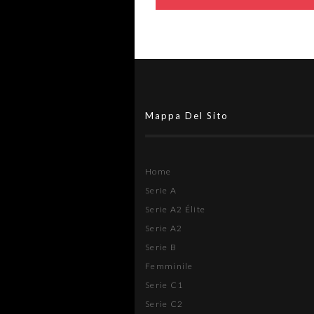
Mappa Del Sito
Home
Serie A
Serie A2 Élite
Serie A2
Serie B
Femminile
Serie C1
Serie C2