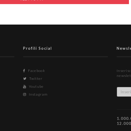
Profili Social
Newsl
Facebook
Inserisc
newslet
Twitter
Youtube
Instagram
1.000.
12.00