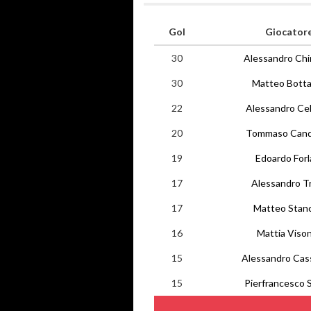
Gol
Giocator
30
Alessandro Chi
30
Matteo Botta
22
Alessandro Ce
20
Tommaso Cand
19
Edoardo Forl
17
Alessandro Tr
17
Matteo Stanc
16
Mattia Vis
15
Alessandro Cass
15
Pierfrancesco 