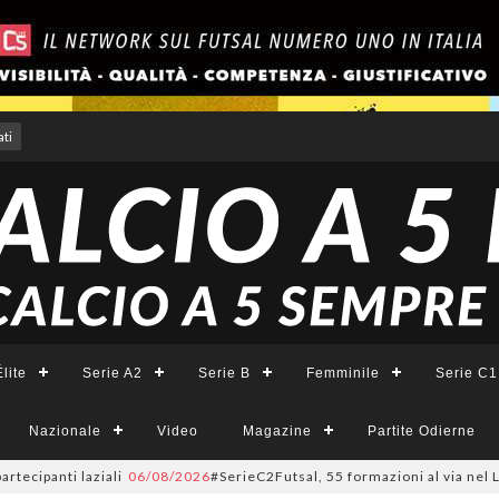
ti
lite
Serie A2
Serie B
Femminile
Serie C1
Nazionale
Video
Magazine
Partite Odierne
anti laziali
06/08/2026
#SerieC2Futsal, 55 formazioni al via nel Lazio: l