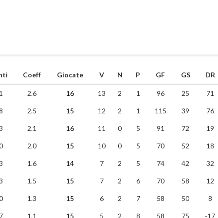
nti
Coeff
Giocate
V
N
P
GF
GS
DR
1
2.6
16
13
2
1
96
25
71
8
2.5
15
12
2
1
115
39
76
3
2.1
16
11
0
5
91
72
19
0
2.0
15
10
0
5
70
52
18
3
1.6
14
7
2
5
74
42
32
3
1.5
15
7
2
6
70
58
12
0
1.3
15
6
2
7
58
50
8
7
1.1
15
5
2
8
58
75
-17