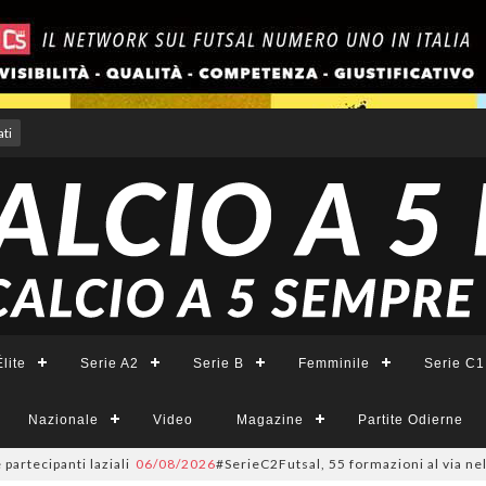
ti
lite
Serie A2
Serie B
Femminile
Serie C1
Nazionale
Video
Magazine
Partite Odierne
cipanti laziali
06/08/2026
#SerieC2Futsal, 55 formazioni al via nel Lazio