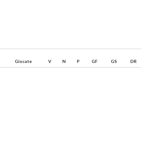
Giocate
V
N
P
GF
GS
DR