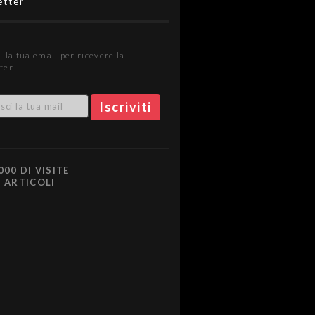
etter
i la tua email per ricevere la
ter
000 DI VISITE
0 ARTICOLI