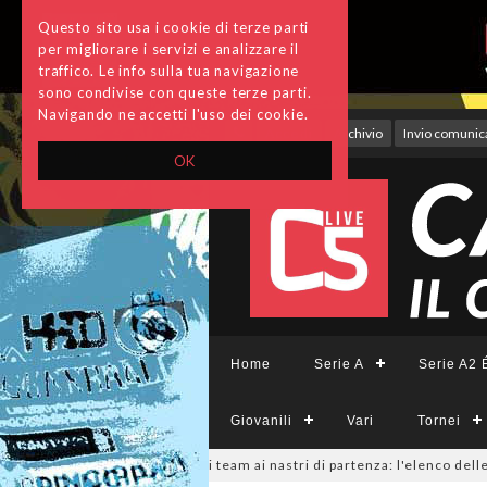
Questo sito usa i cookie di terze parti
per migliorare i servizi e analizzare il
traffico. Le info sulla tua navigazione
sono condivise con queste terze parti.
Navigando ne accetti l'uso dei cookie.
Accedi
Archivio
Invio comunica
OK
Home
Serie A
Serie A2 É
Giovanili
Vari
Tornei
erieCFemminile, sono 14 i team ai nastri di partenza: l'elenco delle parte