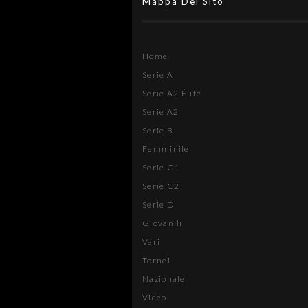
Mappa Del Sito
Home
Serie A
Serie A2 Élite
Serie A2
Serie B
Femminile
Serie C1
Serie C2
Serie D
Giovanili
Vari
Tornei
Nazionale
Video