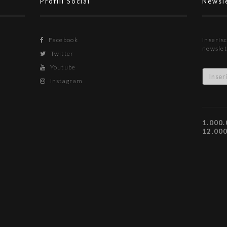
Profili Social
Newsl
Facebook
Inserisc
newslet
Twitter
Youtube
Instagram
1.000.
12.00