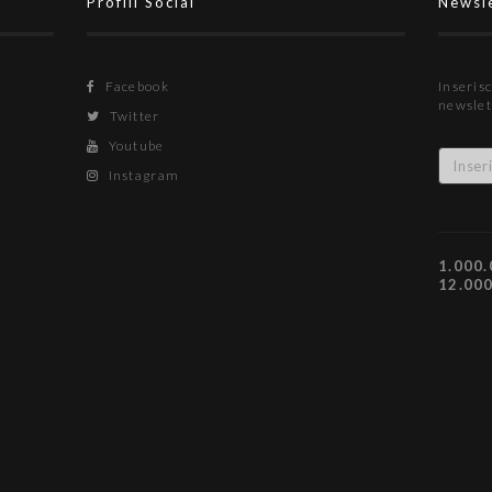
Profili Social
Newsl
Facebook
Inserisc
newslet
Twitter
Youtube
Instagram
1.000.
12.00