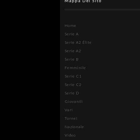
Mappa Del Sito
Home
Serie A
Serie A2 Élite
Serie A2
Serie B
Femminile
Serie C1
Serie C2
Serie D
Giovanili
Vari
Tornei
Nazionale
Video