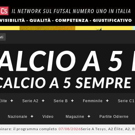
ti
lite
Serie A2
Serie B
Femminile
Serie C1
Nazionale
Video
Magazine
Partite Odierne
re: il programma completo
07/08/2026
Serie A Tesys, A2 Élite, A2, B e B 