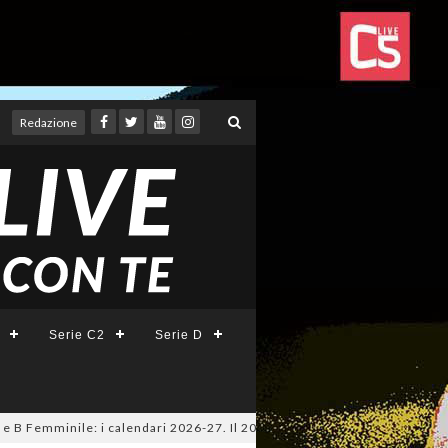
Redazione
Serie C2
Serie D
Femminile: i calendari 2026-27. Il 20 agosto la presentazione della Seri