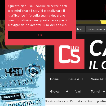
Questo sito usa i cookie di terze parti
per migliorare i servizi e analizzare il
traffico. Le info sulla tua navigazione
sono condivise con queste terze parti.
Navigando ne accetti l'uso dei cookie.
Accedi
Archivio
Invio comunica
OK
Home
Serie A
Serie A2 É
Giovanili
Vari
Tornei
pa Divisione, si parte il 19 settembre con l'andata del turno prelimina