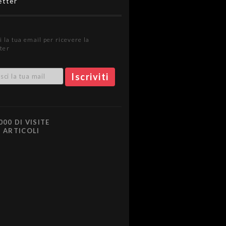
etter
i la tua email per ricevere la
ter
000 DI VISITE
0 ARTICOLI