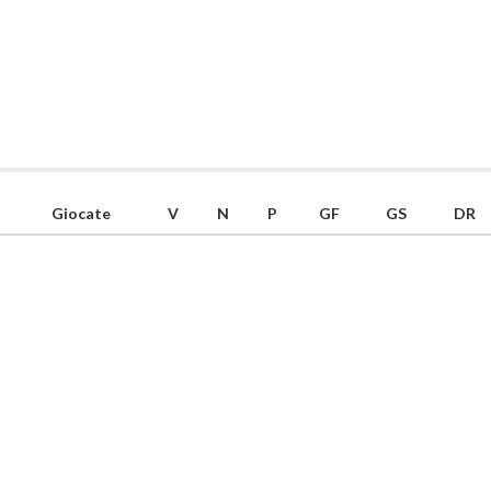
Giocate
V
N
P
GF
GS
DR