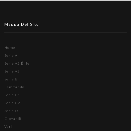
Mappa Del Sito
Home
Serie A
Serie A2 Élite
Serie A2
Serie B
Femminile
Serie C1
Serie C2
Serie D
Giovanili
Vari