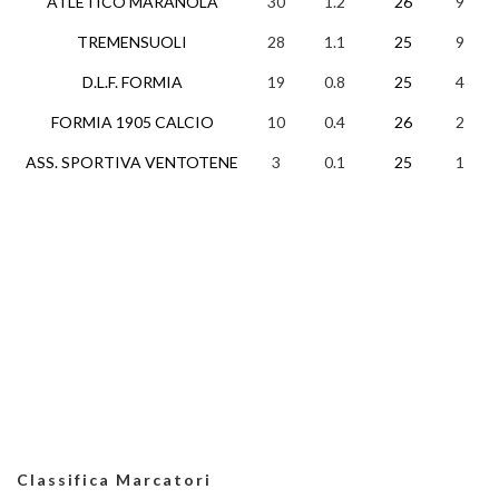
ATLETICO MARANOLA
30
1.2
26
9
3
TREMENSUOLI
28
1.1
25
9
1
D.L.F. FORMIA
19
0.8
25
4
7
FORMIA 1905 CALCIO
10
0.4
26
2
5
ASS. SPORTIVA VENTOTENE
3
0.1
25
1
0
Classifica Marcatori