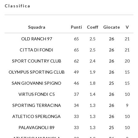
Classifica
Squadra
Punti
Coeff
Giocate
V
N
OLD RANCH 97
65
2.5
26
21
2
CITTA DI FONDI
65
2.5
26
21
2
SPORT COUNTRY CLUB
62
2.4
26
20
2
OLYMPUS SPORTING CLUB
49
1.9
26
15
4
SAN GIOVANNI SPIGNO
46
1.8
25
15
1
ViRTUS FONDI C5
37
1.4
26
10
8
SPORTING TERRACINA
34
1.3
26
9
7
ATLETICO SPERLONGA
33
1.3
26
10
3
PALAVAGNOLI 89
33
1.3
25
10
3