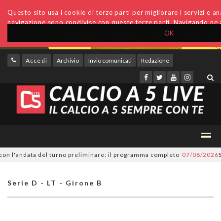
Questo sito usa i cookie di terze parti per migliorare i servizi e anal
navigazione sono condivise con queste terze parti. Navigando ne a
OK
Accedi
Archivio
Invio comunicati
Redazione
 l'andata del turno preliminare: il programma completo
07/08/2026
Serie
Serie D - LT - Girone B