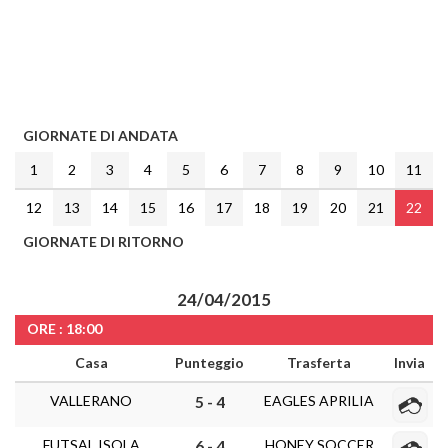
GIORNATE DI ANDATA
1
2
3
4
5
6
7
8
9
10
11
12
13
14
15
16
17
18
19
20
21
22
GIORNATE DI RITORNO
24/04/2015
ORE : 18:00
Casa
Punteggio
Trasferta
Invia
VALLERANO
EAGLES APRILIA
5 - 4
FUTSAL ISOLA
HONEY SOCCER
6 - 4