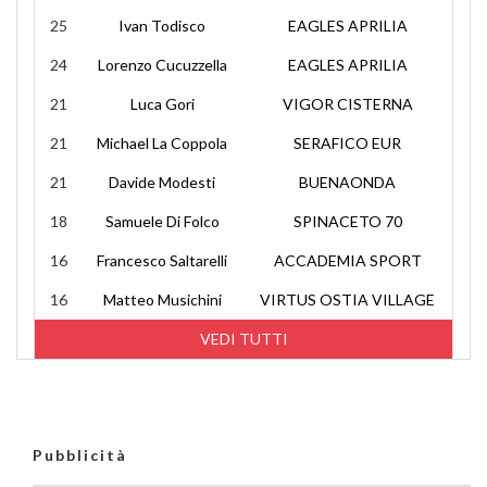
25
Ivan Todisco
EAGLES APRILIA
24
Lorenzo Cucuzzella
EAGLES APRILIA
21
Luca Gori
VIGOR CISTERNA
21
Michael La Coppola
SERAFICO EUR
21
Davide Modesti
BUENAONDA
18
Samuele Di Folco
SPINACETO 70
16
Francesco Saltarelli
ACCADEMIA SPORT
16
Matteo Musichini
VIRTUS OSTIA VILLAGE
VEDI TUTTI
Pubblicità