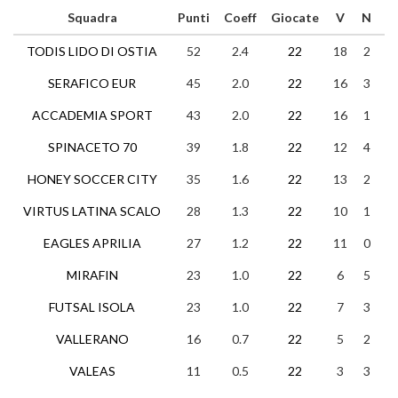
Squadra
Punti
Coeff
Giocate
V
N
P
TODIS LIDO DI OSTIA
52
2.4
22
18
2
2
SERAFICO EUR
45
2.0
22
16
3
3
ACCADEMIA SPORT
43
2.0
22
16
1
5
SPINACETO 70
39
1.8
22
12
4
6
HONEY SOCCER CITY
35
1.6
22
13
2
7
VIRTUS LATINA SCALO
28
1.3
22
10
1
1
EAGLES APRILIA
27
1.2
22
11
0
1
MIRAFIN
23
1.0
22
6
5
1
FUTSAL ISOLA
23
1.0
22
7
3
1
VALLERANO
16
0.7
22
5
2
1
VALEAS
11
0.5
22
3
3
1