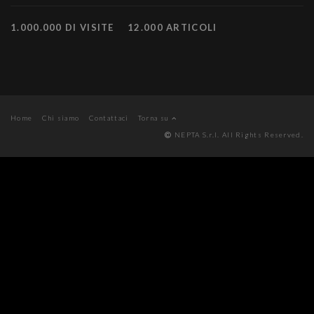
1.000.000 DI VISITE
12.000 ARTICOLI
Home
Chi siamo
Contattaci
Torna su
NEPTA S.r.l. All Rights Reserved.