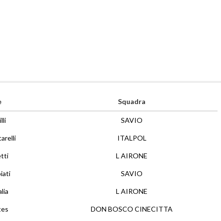
e
Squadra
lli
SAVIO
relli
ITALPOL
tti
L AIRONE
iati
SAVIO
lia
L AIRONE
tes
DON BOSCO CINECITTA