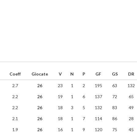
Coeff
Giocate
V
N
P
GF
GS
DR
2.7
26
23
1
2
195
63
132
2.2
26
19
1
6
137
72
65
2.2
26
18
3
5
132
83
49
2.1
26
18
1
7
114
86
28
1.9
26
16
1
9
120
75
45