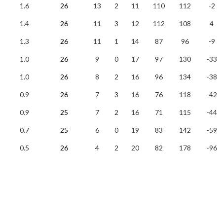
1.6
26
13
2
11
110
112
-2
1.4
26
11
3
12
112
108
4
1.3
26
11
1
14
87
96
-9
1.0
26
9
0
17
97
130
-33
1.0
26
8
2
16
96
134
-38
0.9
26
7
3
16
76
118
-42
0.9
25
7
2
16
71
115
-44
0.7
25
6
0
19
83
142
-59
0.5
26
4
2
20
82
178
-96