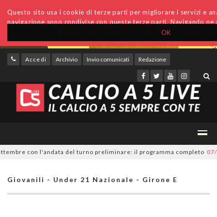
Questo sito usa i cookie di terze parti per migliorare i servizi e anal
navigazione sono condivise con queste terze parti. Navigando ne a
OK
Accedi
Archivio
Invio comunicati
Redazione
embre con l'andata del turno preliminare: il programma completo
07/08/
Giovanili - Under 21 Nazionale - Girone E