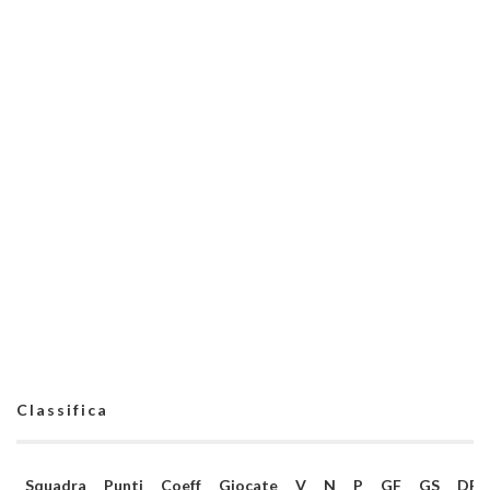
Classifica
Squadra
Punti
Coeff
Giocate
V
N
P
GF
GS
DR