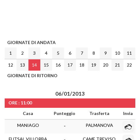
GIORNATE DI ANDATA
1
2
3
4
5
6
7
8
9
10
11
12
13
14
15
16
17
18
19
20
21
22
GIORNATE DI RITORNO
06/01/2013
ORE : 11:00
Casa
Punteggio
Trasferta
Invia
MANIAGO
PALMANOVA
-
FUTSAL VILLORBA
CAME TREVISO
-