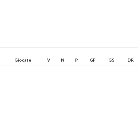
Giocate
V
N
P
GF
GS
DR