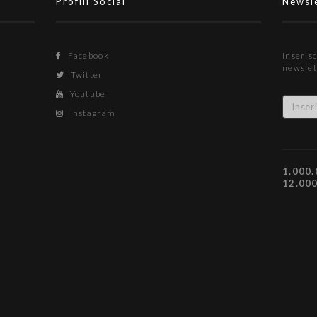
Profili Social
Newsl
Facebook
Inserisc
newslet
Twitter
Youtube
Instagram
1.000.
12.00