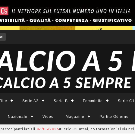
ti
lite
Serie A2
Serie B
Femminile
Serie C1
Nazionale
Video
Magazine
Partite Odierne
ipanti laziali
06/08/2026
#SerieC2Futsal, 55 formazioni al via nel Lazio: