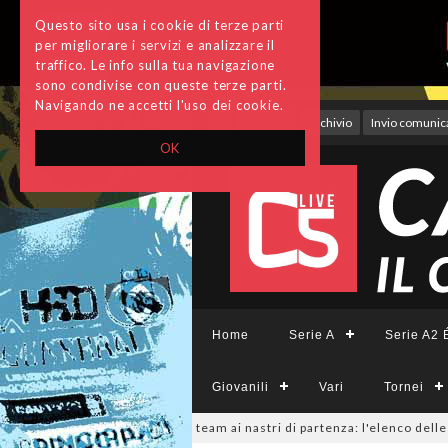
Questo sito usa i cookie di terze parti
per migliorare i servizi e analizzare il
traffico. Le info sulla tua navigazione
sono condivise con queste terze parti.
Navigando ne accetti l'uso dei cookie.
Accedi
Archivio
Invio comunica
OK
Home
Serie A
Serie A2 É
Giovanili
Vari
Tornei
rieCFemminile, sono 14 i team ai nastri di partenza: l'elenco delle partec