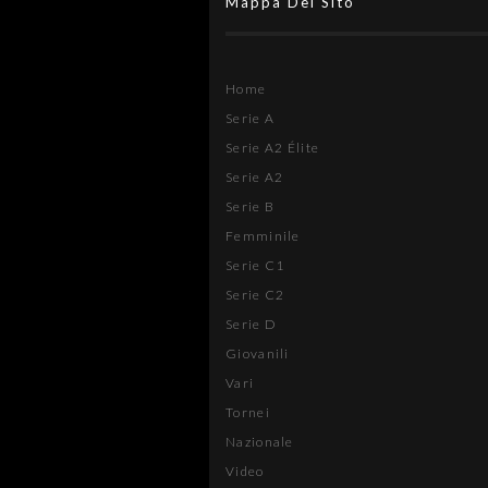
Mappa Del Sito
Home
Serie A
Serie A2 Élite
Serie A2
Serie B
Femminile
Serie C1
Serie C2
Serie D
Giovanili
Vari
Tornei
Nazionale
Video