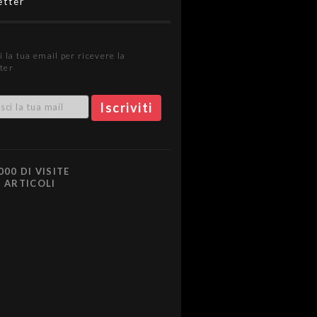
etter
i la tua email per ricevere la
ter
000 DI VISITE
0 ARTICOLI