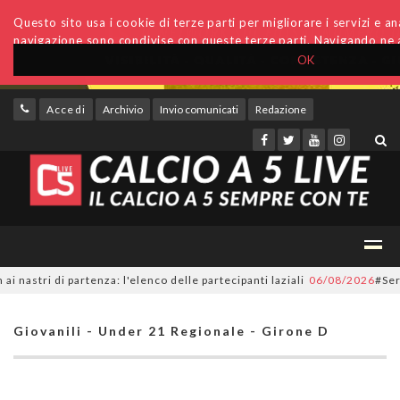
Questo sito usa i cookie di terze parti per migliorare i servizi e anal
navigazione sono condivise con queste terze parti. Navigando ne a
OK
Accedi
Archivio
Invio comunicati
Redazione
stri di partenza: l'elenco delle partecipanti laziali
06/08/2026
#SerieC2
Giovanili - Under 21 Regionale - Girone D