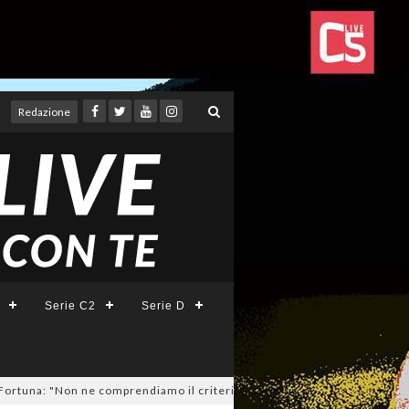
Redazione
Serie C2
Serie D
na: "Non ne comprendiamo il criterio". E c'è l'ipotesi rinuncia!
04/08/2