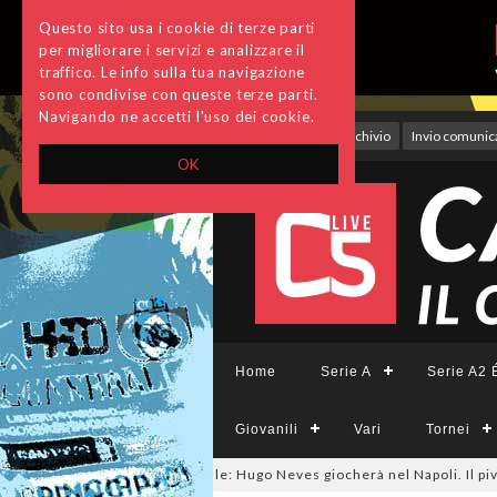
Questo sito usa i cookie di terze parti
per migliorare i servizi e analizzare il
traffico. Le info sulla tua navigazione
sono condivise con queste terze parti.
Navigando ne accetti l'uso dei cookie.
Accedi
Archivio
Invio comunica
OK
Home
Serie A
Serie A2 É
Giovanili
Vari
Tornei
tsalmercato, ora è ufficiale: Hugo Neves giocherà nel Napoli. Il pivot arr