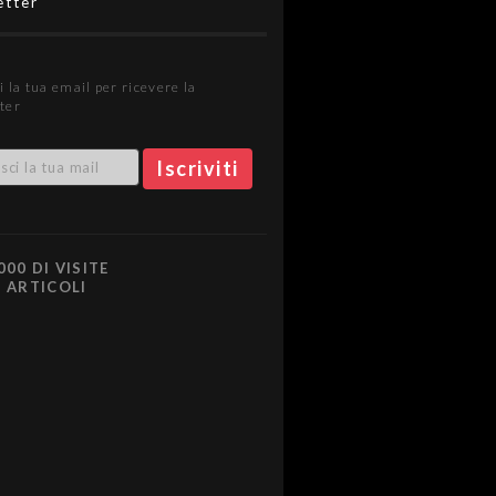
etter
i la tua email per ricevere la
ter
000 DI VISITE
0 ARTICOLI