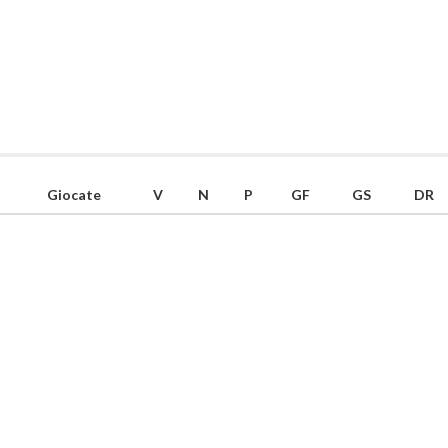
Giocate
V
N
P
GF
GS
DR