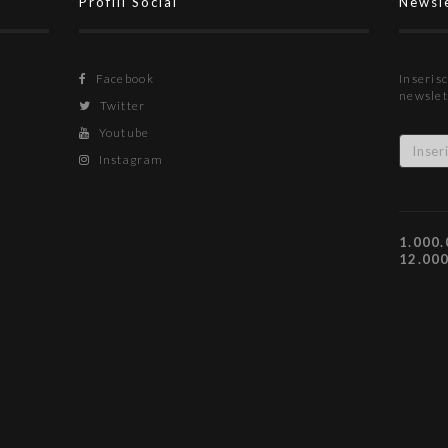
Profili Social
Newsl
Facebook
Inserisc
newslet
Twitter
Youtube
Instagram
1.000.
12.00