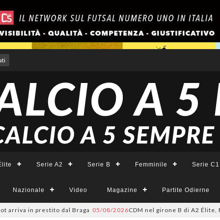
ti
lite
Serie A2
Serie B
Femminile
Serie C1
Nazionale
Video
Magazine
Partite Odierne
iva in prestito dal Braga
05/08/2026
CDM nel girone B di A2 Élite, Fortu