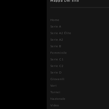
Mappa Del Sito
Home
Serie A
Serie A2 Élite
Serie A2
Serie B
Femminile
Serie C1
Serie C2
Serie D
Giovanili
Vari
Tornei
Nazionale
Video