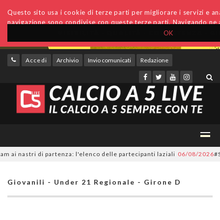
Questo sito usa i cookie di terze parti per migliorare i servizi e anal
navigazione sono condivise con queste terze parti. Navigando ne a
OK
Accedi
Archivio
Invio comunicati
Redazione
nastri di partenza: l'elenco delle partecipanti laziali
06/08/2026
#Serie
Giovanili - Under 21 Regionale - Girone D