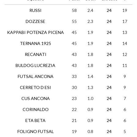
RUSSI
58
2.4
24
19
1
DOZZESE
55
2.3
24
17
4
KAPPABI POTENZA PICENA
45
1.9
24
13
6
TERNANA 1925
45
1.9
24
14
3
RECANATI
43
1.8
24
12
7
BULDOG LUCREZIA
43
1.8
24
11
10
FUTSAL ANCONA
33
1.4
24
9
6
CERRETO D ESI
30
1.3
24
9
3
CUS ANCONA
23
1.0
24
7
2
CORINALDO
22
0.9
24
6
4
ETA BETA
21
0.9
24
6
3
FOLIGNO FUTSAL
19
0.8
24
5
4