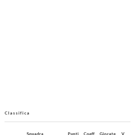
Classifica
Squadra
Punti
Coeff
Giocate
V
N