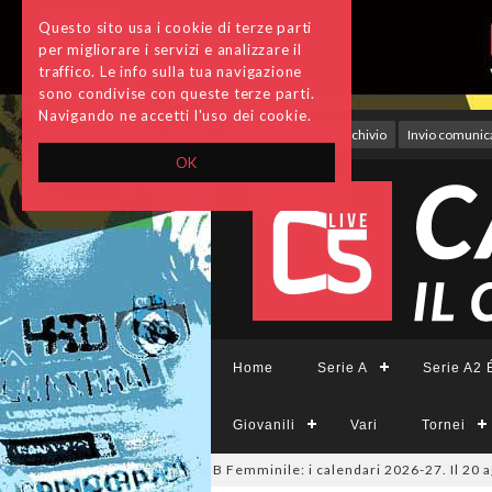
Questo sito usa i cookie di terze parti
per migliorare i servizi e analizzare il
traffico. Le info sulla tua navigazione
sono condivise con queste terze parti.
Navigando ne accetti l'uso dei cookie.
Accedi
Archivio
Invio comunica
OK
Home
Serie A
Serie A2 É
Giovanili
Vari
Tornei
esys, A2 Élite, A2, B e B Femminile: i calendari 2026-27. Il 20 agosto la