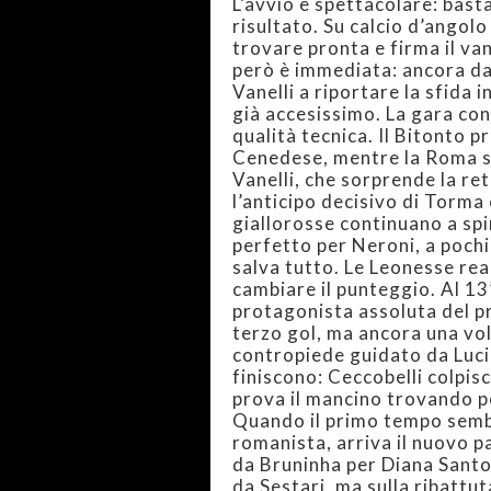
L’avvio è spettacolare: bast
risultato. Su calcio d’angolo
trovare pronta e firma il v
però è immediata: ancora da
Vanelli a riportare la sfida 
già accesissimo. La gara cont
qualità tecnica. Il Bitonto 
Cenedese, mentre la Roma si 
Vanelli, che sorprende la r
l’anticipo decisivo di Torma e
giallorosse continuano a sp
perfetto per Neroni, a poch
salva tutto. Le Leonesse rea
cambiare il punteggio. Al 13
protagonista assoluta del p
terzo gol, ma ancora una vol
contropiede guidato da Lucil
finiscono: Ceccobelli colpis
prova il mancino trovando pe
Quando il primo tempo sembr
romanista, arriva il nuovo 
da Bruninha per Diana Santo
da Sestari, ma sulla ribattuta