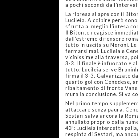
a pochi secondi dall’interval
La ripresa si apre con il Bi
Lucileia. A colpire però sono
sfrutta al meglio l’intesa co
Il Bitonto reagisce immedi
dall’estremo difensore roma
tutto in uscita su Neroni. L
fermarsi mai. Lucileia e Ce
vicinissime alla traversa, po
3-3. Il finale è infuocato e 
tutto: Lucileia serve Brunin
firma il 3-3. Galvanizzate da
quarto gol con Cenedese, ant
ribaltamento di fronte Vanel
mura la conclusione. Si va c
Nel primo tempo supplement
attaccare senza paura. Cene
Sestari salva ancora la Rom
annullato proprio dalla nume
43’: Lucileia intercetta pal
respinta di Sestari, ma ancor