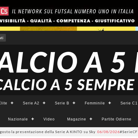
ti
lite
Serie A2
Serie B
Femminile
Serie C1
Nazionale
Video
Magazine
Partite Odierne
 presentazione della Serie A KINTO su Sky
06/08/2026
#SerieCFemminile, s