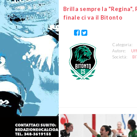
Brilla sempre la "Regina",
finale ci va il Bitonto
Categoria
Autore:
Uf
Società:
B