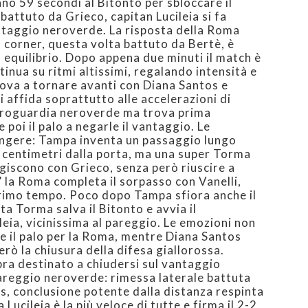
ano 59 secondi al Bitonto per sbloccare il
 battuto da Grieco, capitan Lucileia si fa
antaggio neroverde. La risposta della Roma
 corner, questa volta battuto da Bertè, è
in equilibrio. Dopo appena due minuti il match è
inua su ritmi altissimi, regalando intensità e
prova a tornare avanti con Diana Santos e
affida soprattutto alle accelerazioni di
etroguardia neroverde ma trova prima
 poi il palo a negarle il vantaggio. Le
ingere: Tampa inventa un passaggio lungo
i centimetri dalla porta, ma una super Torma
giscono con Grieco, senza però riuscire a
’ la Roma completa il sorpasso con Vanelli,
rimo tempo. Poco dopo Tampa sfiora anche il
ta Torma salva il Bitonto e avvia il
eia, vicinissima al pareggio. Le emozioni non
ce il palo per la Roma, mentre Diana Santos
rò la chiusura della difesa giallorossa.
a destinato a chiudersi sul vantaggio
pareggio neroverde: rimessa laterale battuta
s, conclusione potente dalla distanza respinta
 Lucileia è la più veloce di tutte e firma il 2-2