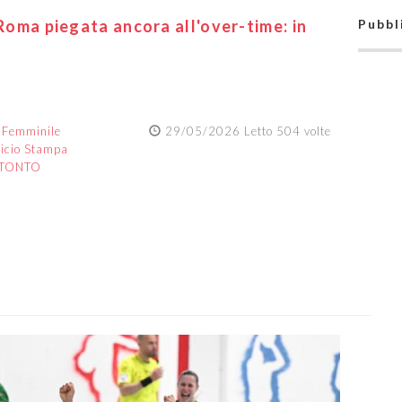
 Roma piegata ancora all'over-time: in
Pubbl
:
Femminile
29/05/2026 Letto 504 volte
ficio Stampa
ITONTO