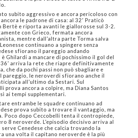
lo.
tonto subito aggressivo e ancora pericoloso con
 ancora le padrone di casa: al 32’ Praticò
n Bertè e riporta avanti le giallorosse sul 3-2.
atamente con Grieco, fermata ancora
nista, mentre dall’altra parte Torma salva
e Leonesse continuano a spingere senza
nedese sfiorano il pareggio andando
i è Ghilardi a mancare di pochissimo il gol del
al 36’ arriva la rete che riapre definitivamente
ha, che da pochi passi non può sbagliare e
l pareggio, le neroverdi sfiorano anche il
icipata all’ultimo da Sestari. Sul
li prova ancora a colpire, ma Diana Santos
osì ai tempi supplementari.
are entrambe le squadre continuano ad
dese prova subito a trovare il vantaggio, ma
a. Poco dopo Ceccobelli tenta il contropiede,
ro 8 neroverde. L’episodio decisivo arriva al
la, serve Cenedese che calcia trovando la
a una volta il capitano neroverde è la più