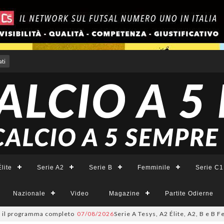
ti
lite
Serie A2
Serie B
Femminile
Serie C1
Nazionale
Video
Magazine
Partite Odierne
ogramma completo
07/08/2026
Serie A Tesys, A2 Élite, A2, B e B Femminil