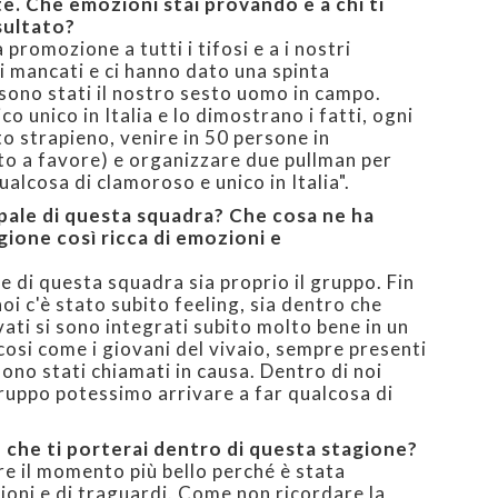
e. Che emozioni stai provando e a chi ti
sultato?
promozione a tutti i tifosi e a i nostri
i mancati e ci hanno dato una spinta
o sono stati il nostro sesto uomo in campo.
 unico in Italia e lo dimostrano i fatti, ogni
to strapieno, venire in 50 persone in
rto a favore) e organizzare due pullman per
alcosa di clamoroso e unico in Italia".
ipale di questa squadra? Che cosa ne ha
gione così ricca di emozioni e
e di questa squadra sia proprio il gruppo. Fin
noi c'è stato subito feeling, sia dentro che
vati si sono integrati subito molto bene in un
osi come i giovani del vivaio, sempre presenti
no stati chiamati in causa. Dentro di noi
uppo potessimo arrivare a far qualcosa di
.
o che ti porterai dentro di questa stagione?
re il momento più bello perché è stata
ioni e di traguardi. Come non ricordare la