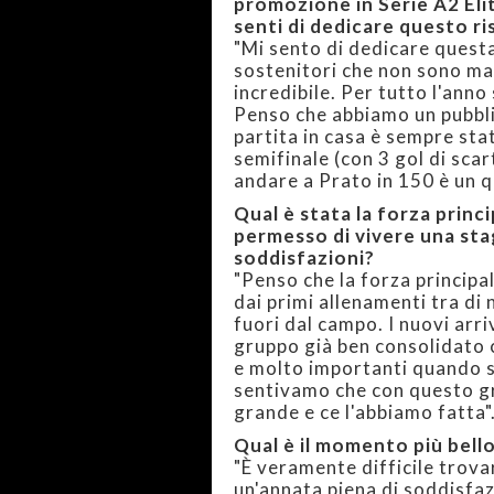
promozione in Serie A2 Elit
senti di dedicare questo ri
"Mi sento di dedicare questa 
sostenitori che non sono ma
incredibile. Per tutto l'ann
Penso che abbiamo un pubblico
partita in casa è sempre sta
semifinale (con 3 gol di sca
andare a Prato in 150 è un qu
Qual è stata la forza princ
permesso di vivere una sta
soddisfazioni?
"Penso che la forza principal
dai primi allenamenti tra di 
fuori dal campo. I nuovi arri
gruppo già ben consolidato c
e molto importanti quando so
sentivamo che con questo gr
grande e ce l'abbiamo fatta"
Qual è il momento più bell
"È veramente difficile trova
un'annata piena di soddisfaz