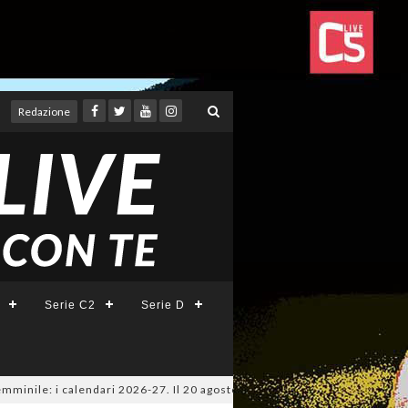
Redazione
Serie C2
Serie D
e: i calendari 2026-27. Il 20 agosto la presentazione della Serie A KINTO