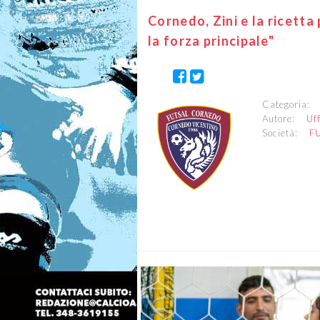
Cornedo, Zini e la ricetta 
la forza principale"
Categoria
Autore:
Uf
Società:
F