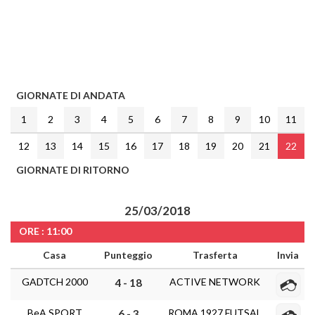
GIORNATE DI ANDATA
1
2
3
4
5
6
7
8
9
10
11
12
13
14
15
16
17
18
19
20
21
22
GIORNATE DI RITORNO
25/03/2018
ORE : 11:00
Casa
Punteggio
Trasferta
Invia
GADTCH 2000
ACTIVE NETWORK
4 - 18
BeA SPORT
ROMA 1927 FUTSAL
6 - 3