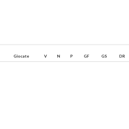
Giocate
V
N
P
GF
GS
DR