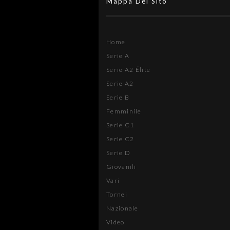
Mappa Del Sito
Home
Serie A
Serie A2 Élite
Serie A2
Serie B
Femminile
Serie C1
Serie C2
Serie D
Giovanili
Vari
Tornei
Nazionale
Video