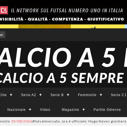
ti
lite
Serie A2
Serie B
Femminile
Serie C1
Nazionale
Video
Magazine
Partite Odierne
e
05/08/2026
#futsalmercato, ora è ufficiale: Hugo Neves giocherà nel Nap