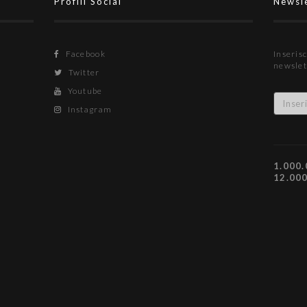
Profili Social
Newsl
Facebook
Inserisc
newslet
Twitter
Youtube
Instagram
1.000.
12.00