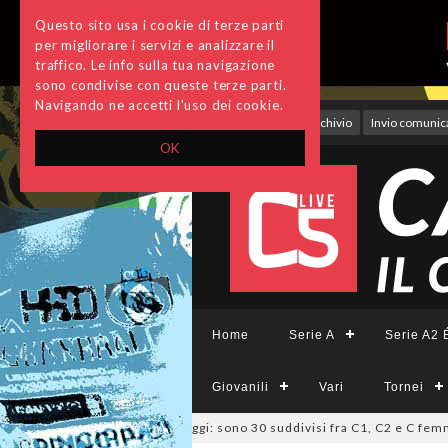
Questo sito usa i cookie di terze parti
per migliorare i servizi e analizzare il
traffico. Le info sulla tua navigazione
sono condivise con queste terze parti.
Navigando ne accetti l'uso dei cookie.
Accedi
Archivio
Invio comunica
OK
Home
Serie A
Serie A2 É
Giovanili
Vari
Tornei
Lazio, deliberati i ripescaggi: sono 30 suddivisi fra C1, C2 e C femminil