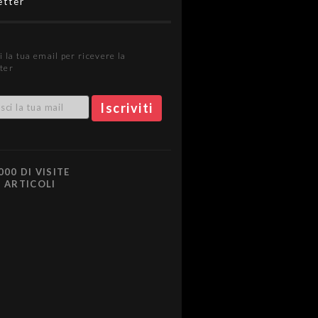
etter
i la tua email per ricevere la
ter
000 DI VISITE
0 ARTICOLI