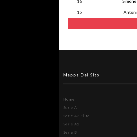
16
Simone 
15
Antoni
Mappa Del Sito
Home
Serie A
Serie A2 Élite
Serie A2
Serie B