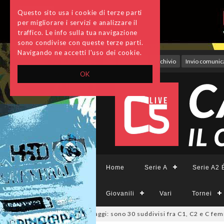
Questo sito usa i cookie di terze parti
per migliorare i servizi e analizzare il
traffico. Le info sulla tua navigazione
sono condivise con queste terze parti.
Navigando ne accetti l'uso dei cookie.
Accedi
Archivio
Invio comunica
OK
Home
Serie A
Serie A2 É
Giovanili
Vari
Tornei
azio, deliberati i ripescaggi: sono 30 suddivisi fra C1, C2 e C femminile