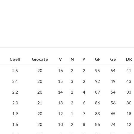
Coeff
Giocate
V
N
P
GF
GS
DR
2.5
20
16
2
2
95
54
41
2.4
20
15
3
2
92
49
43
2.2
20
14
2
4
87
54
33
2.0
21
13
2
6
86
56
30
1.9
20
12
1
7
83
65
18
1.6
20
10
2
8
86
74
12