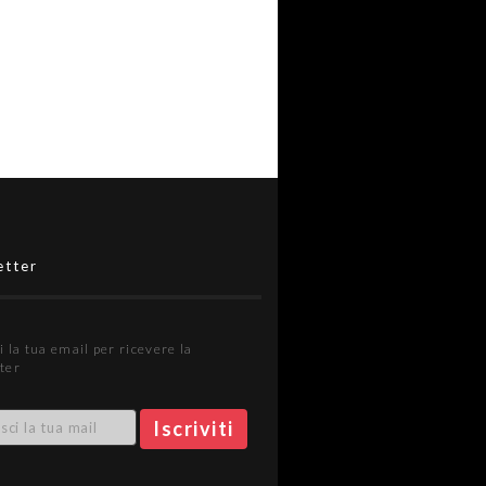
etter
i la tua email per ricevere la
ter