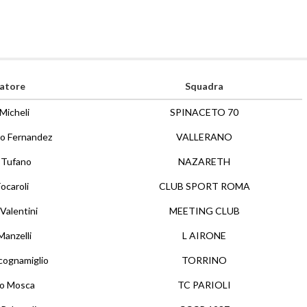
atore
Squadra
Micheli
SPINACETO 70
o Fernandez
VALLERANO
 Tufano
NAZARETH
ocaroli
CLUB SPORT ROMA
Valentini
MEETING CLUB
Manzelli
L AIRONE
cognamiglio
TORRINO
co Mosca
TC PARIOLI