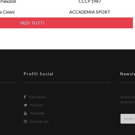
Palazzoli
CCCP 1987
o Cimini
ACCADEMIA SPORT
VEDI TUTTI
Profili Social
Newsl
Facebook
Inserisc
newslet
Twitter
Youtube
Instagram