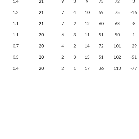
1.4
21
9
3
9
75
72
3
1.2
21
7
4
10
59
75
-16
1.1
21
7
2
12
60
68
-8
1.1
20
6
3
11
51
50
1
0.7
20
4
2
14
72
101
-29
0.5
20
2
3
15
51
102
-51
0.4
20
2
1
17
36
113
-77