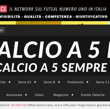
ti
lite
Serie A2
Serie B
Femminile
Serie C1
Nazionale
Video
Magazine
Partite Odierne
05/08/2026
#futsalmercato, ora è ufficiale: Hugo Neves giocherà nel Napo