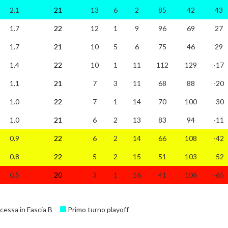
2.1
21
13
6
2
85
42
43
1.7
22
12
1
9
96
69
27
1.7
21
10
5
6
75
46
29
1.4
22
10
1
11
112
129
-17
1.1
21
7
3
11
68
88
-20
1.0
22
7
1
14
70
100
-30
1.0
21
6
2
13
83
94
-11
0.9
22
6
2
14
66
108
-42
0.8
22
5
2
15
51
103
-52
0.5
20
3
1
16
41
106
-65
cessa in Fascia B
Primo turno playoff