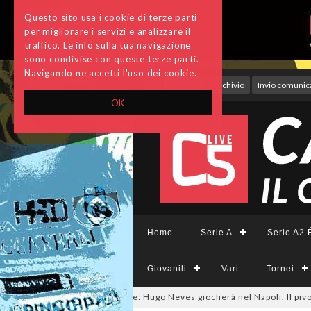
Questo sito usa i cookie di terze parti
per migliorare i servizi e analizzare il
traffico. Le info sulla tua navigazione
sono condivise con queste terze parti.
Navigando ne accetti l'uso dei cookie.
Accedi
Archivio
Invio comunica
OK
Home
Serie A
Serie A2 É
Giovanili
Vari
Tornei
salmercato, ora è ufficiale: Hugo Neves giocherà nel Napoli. Il pivot arri