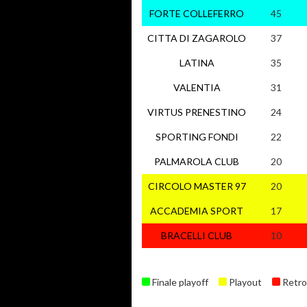
FORTE COLLEFERRO
45
CITTA DI ZAGAROLO
37
LATINA
35
VALENTIA
31
VIRTUS PRENESTINO
24
SPORTING FONDI
22
PALMAROLA CLUB
20
CIRCOLO MASTER 97
20
ACCADEMIA SPORT
17
BRACELLI CLUB
10
Finale playoff
Playout
Retro