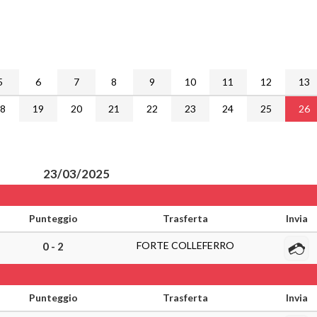
5
6
7
8
9
10
11
12
13
18
19
20
21
22
23
24
25
26
23/03/2025
Punteggio
Trasferta
Invia
FORTE COLLEFERRO
0 - 2
Punteggio
Trasferta
Invia