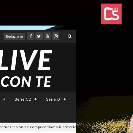
Redazione
Serie C2
Serie D
: "Non ne comprendiamo il criterio". E c'è l'ipotesi rinuncia!
04/08/20