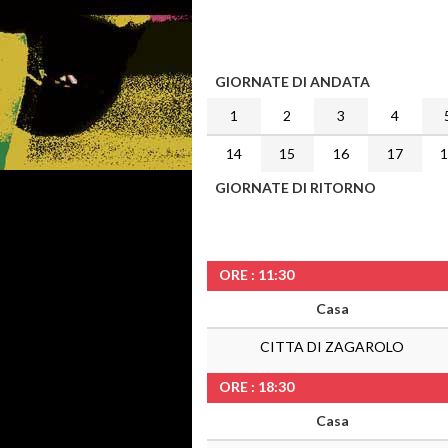
GIORNATE DI ANDATA
1
2
3
4
14
15
16
17
GIORNATE DI RITORNO
ORE : 11:30
Casa
CITTA DI ZAGAROLO
ORE : 18:30
Casa