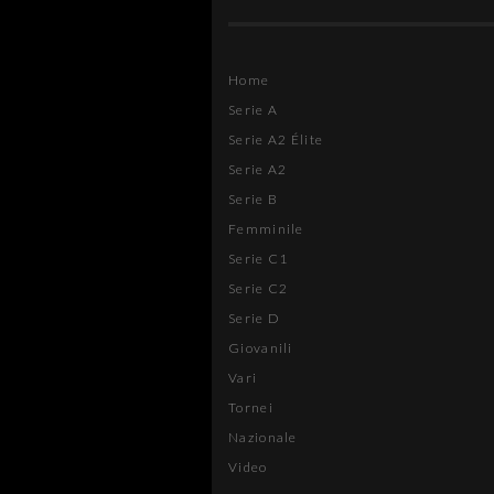
Home
Serie A
Serie A2 Élite
Serie A2
Serie B
Femminile
Serie C1
Serie C2
Serie D
Giovanili
Vari
Tornei
Nazionale
Video