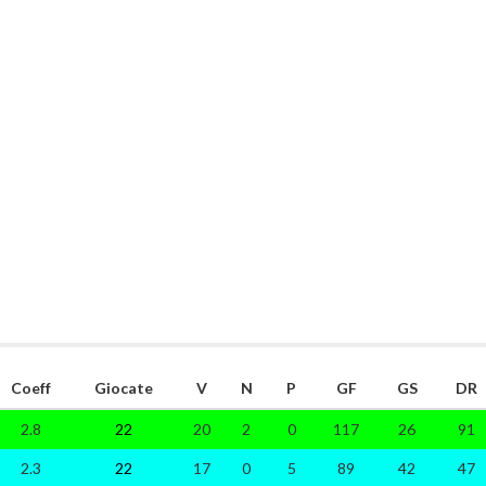
Coeff
Giocate
V
N
P
GF
GS
DR
2.8
22
20
2
0
117
26
91
2.3
22
17
0
5
89
42
47