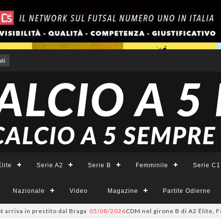
ti
lite
Serie A2
Serie B
Femminile
Serie C1
Nazionale
Video
Magazine
Partite Odierne
va in prestito dal Braga
05/08/2026
CDM nel girone B di A2 Élite, Fortuna