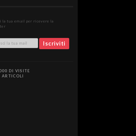
i la tua email per ricevere la
ter
000 DI VISITE
0 ARTICOLI