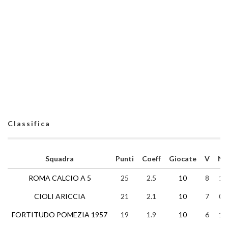
Classifica
Squadra
Punti
Coeff
Giocate
V
N
ROMA CALCIO A 5
25
2.5
10
8
1
CIOLI ARICCIA
21
2.1
10
7
0
FORTITUDO POMEZIA 1957
19
1.9
10
6
1