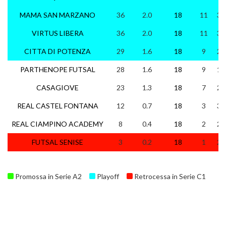
MAMA SAN MARZANO
36
2.0
18
11
3
VIRTUS LIBERA
36
2.0
18
11
3
CITTA DI POTENZA
29
1.6
18
9
2
PARTHENOPE FUTSAL
28
1.6
18
9
1
CASAGIOVE
23
1.3
18
7
2
REAL CASTEL FONTANA
12
0.7
18
3
3
REAL CIAMPINO ACADEMY
8
0.4
18
2
2
FUTSAL SENISE
3
0.2
18
1
2
Promossa in Serie A2
Playoff
Retrocessa in Serie C1