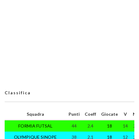
Classifica
Squadra
Punti
Coeff
Giocate
V
N
FORMIA FUTSAL
44
2.4
18
14
2
OLYMPIQUE SINOPE
38
2.1
18
12
2