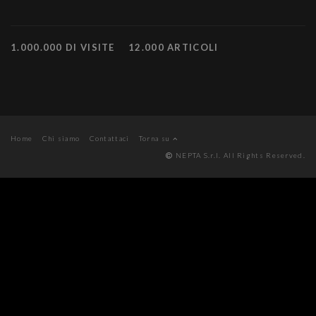
1.000.000 DI VISITE
12.000 ARTICOLI
Home
Chi siamo
Contattaci
Torna su
NEPTA S.r.l. All Rights Reserved.