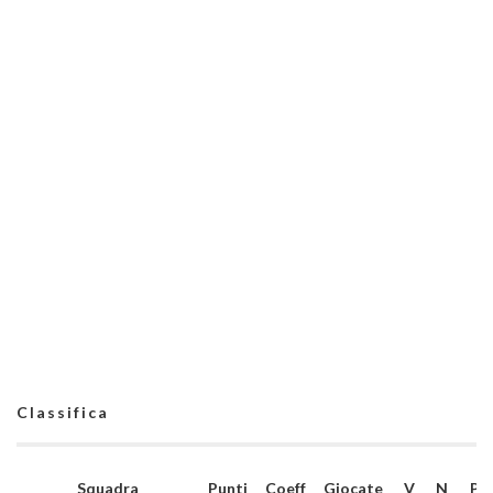
Classifica
Squadra
Punti
Coeff
Giocate
V
N
P