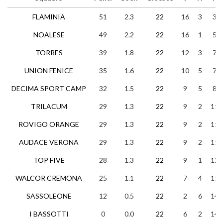
FLAMINIA
51
2.3
22
16
3
3
NOALESE
49
2.2
22
16
1
5
TORRES
39
1.8
22
12
3
7
UNION FENICE
35
1.6
22
10
5
7
DECIMA SPORT CAMP
32
1.5
22
9
5
8
TRILACUM
29
1.3
22
9
2
11
ROVIGO ORANGE
29
1.3
22
9
2
11
AUDACE VERONA
29
1.3
22
9
2
11
TOP FIVE
28
1.3
22
9
1
12
WALCOR CREMONA
25
1.1
22
7
4
11
SASSOLEONE
12
0.5
22
2
6
14
I BASSOTTI
0
0.0
22
6
2
14