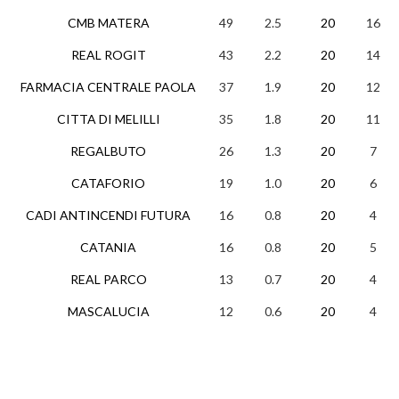
CMB MATERA
49
2.5
20
16
REAL ROGIT
43
2.2
20
14
FARMACIA CENTRALE PAOLA
37
1.9
20
12
CITTA DI MELILLI
35
1.8
20
11
REGALBUTO
26
1.3
20
7
CATAFORIO
19
1.0
20
6
CADI ANTINCENDI FUTURA
16
0.8
20
4
CATANIA
16
0.8
20
5
REAL PARCO
13
0.7
20
4
MASCALUCIA
12
0.6
20
4