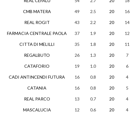
REAL CEFALU
54
2.7
20
18
CMB MATERA
49
2.5
20
16
REAL ROGIT
43
2.2
20
14
FARMACIA CENTRALE PAOLA
37
1.9
20
12
CITTA DI MELILLI
35
1.8
20
11
REGALBUTO
26
1.3
20
7
CATAFORIO
19
1.0
20
6
CADI ANTINCENDI FUTURA
16
0.8
20
4
CATANIA
16
0.8
20
5
REAL PARCO
13
0.7
20
4
MASCALUCIA
12
0.6
20
4