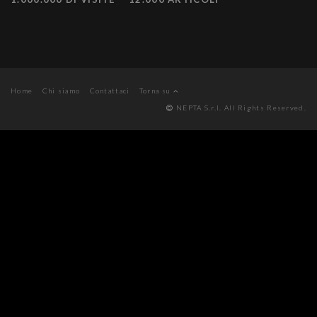
Home
Chi siamo
Contattaci
Torna su
NEPTA S.r.l. All Rights Reserved.